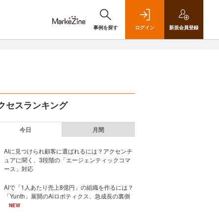
事例を探す
ログイン
新規
会員登録
クセスランキング
今日
月間
AIに見つけられ顧客に選ばれるには？アクセンチ
ュアに聞く、3段階の「エージェンティックコマ
ース」対応
AIで「1人あたり売上8億円」の組織を作るには？
「Yunth」展開のAiロボティクス、急成長の裏側
NEW