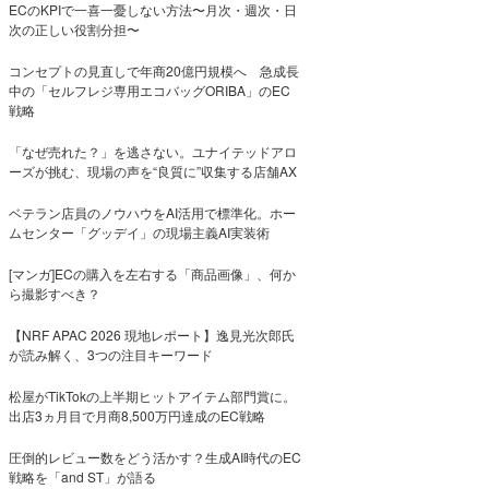
ECのKPIで一喜一憂しない方法〜月次・週次・日
次の正しい役割分担〜
コンセプトの見直しで年商20億円規模へ 急成長
中の「セルフレジ専用エコバッグORIBA」のEC
戦略
「なぜ売れた？」を逃さない。ユナイテッドアロ
ーズが挑む、現場の声を“良質に”収集する店舗AX
ベテラン店員のノウハウをAI活用で標準化。ホー
ムセンター「グッデイ」の現場主義AI実装術
[マンガ]ECの購入を左右する「商品画像」、何か
ら撮影すべき？
【NRF APAC 2026 現地レポート】逸見光次郎氏
が読み解く、3つの注目キーワード
松屋がTikTokの上半期ヒットアイテム部門賞に。
出店3ヵ月目で月商8,500万円達成のEC戦略
圧倒的レビュー数をどう活かす？生成AI時代のEC
戦略を「and ST」が語る