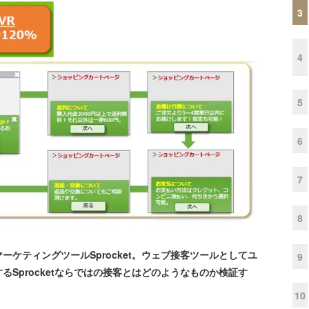
3
4
5
6
7
8
ケティングツールSprocket。ウェブ接客ツールとしてユ
9
Sprocketならではの接客とはどのようなものか検証す
10