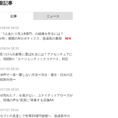
着記事
記事
ニュース
/08/06 08:00
で「1人あたり売上8億円」の組織を作るには？
unth」展開のAiロボティクス、急成長の裏側
NEW
/08/04 08:30
に見つけられ顧客に選ばれるには？アクセンチュアに
、3段階の「エージェンティックコマース」対応
/07/30 08:30
のKPIで一喜一憂しない方法〜月次・週次・日次の正
役割分担〜
/07/28 09:00
ぜ売れた？」を逃さない。ユナイテッドアローズが
、現場の声を“良質に”収集する店舗AX
/07/27 09:00
セプトの見直しで年商20億円規模へ 急成長中の