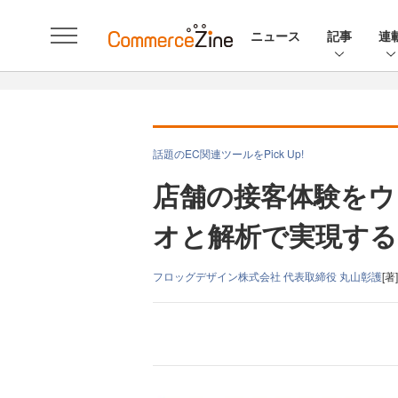
ニュース
記事
連
話題のEC関連ツールをPick Up!
店舗の接客体験をウ
オと解析で実現するS
フロッグデザイン株式会社 代表取締役 丸山彰護
[著]