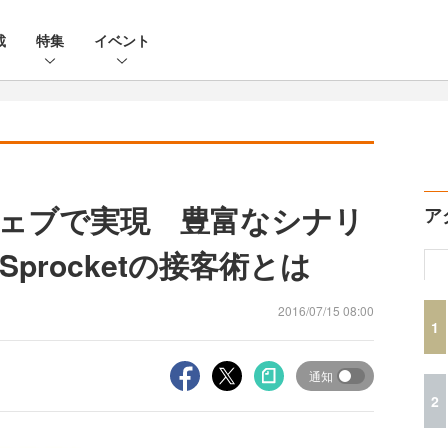
載
特集
イベント
ェブで実現 豊富なシナリ
ア
procketの接客術とは
2016/07/15 08:00
1
通知
2