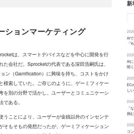
新
ーションマーケティング
2026
AI
「Y
ocketは、スマートデバイスなどを中心に開発を行
2026
AI
会社だ。Sprocketの代表である深田浩嗣氏は、
聞く
ン（Gamification）に興味を持ち、コストをかけ
2026
と模索していた。ご存じのように、ゲーミフィケー
EC
しい
考を別の分野で活かし、ユーザーとコミュニケーシ
法である。
2026
「な
挑む
使うことにより、ユーザーが金銭以外のインセンテ
2026
がそもそもの発想だったが、ゲーミフィケーション
コン