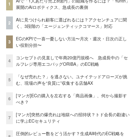
AIで「1人あたり売上8億円」の組織を作るには？「Yunth」
1
展開のAiロボティクス、急成長の裏側
AIに見つけられ顧客に選ばれるには？アクセンチュアに聞
2
く、3段階の「エージェンティックコマース」対応
ECのKPIで一喜一憂しない方法〜月次・週次・日次の正し
3
い役割分担〜
コンセプトの見直しで年商20億円規模へ 急成長中の「セ
4
ルフレジ専用エコバッグORIBA」のEC戦略
「なぜ売れた？」を逃さない。ユナイテッドアローズが挑
5
む、現場の声を“良質に”収集する店舗AX
[マンガ]ECの購入を左右する「商品画像」、何から撮影す
6
べき？
[マンガ]突然の爆売れは地獄への招待状？トド会長の勘違い
7
に学ぶECセキュリティ
圧倒的レビュー数をどう活かす？生成AI時代のEC戦略を
8