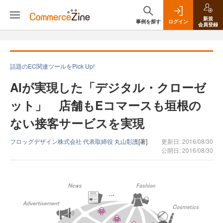
新規
事例を探す
ログイン
会員登録
話題のEC関連ツールをPick Up!
AIが実現した「デジタル・クローゼ
ット」 店舗もEコマースも垣根の
ない接客サービスを実現
フロッグデザイン株式会社 代表取締役 丸山彰護
[著]
更新日: 2016/08/30
公開日: 2016/08/30