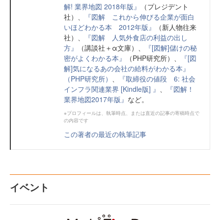
解! 業界地図 2018年版』
（プレジデント
社）、
『図解 これから伸びる企業が面白
いほどわかる本 2012年版』
（新人物往来
社）、
『図解 人気外食店の利益の出し
方』
（講談社＋α文庫）、
『[図解]儲けの秘
密がよくわかる本』
（PHP研究所）、
『[図
解]気になるあの会社の給料がわかる本』
（PHP研究所）
、
『取締役の値段 6: 社会
インフラ関連業界 [Kindle版] 』
、
『図解！
業界地図2017年版』
など。
※プロフィールは、執筆時点、または直近の記事の寄稿時点で
の内容です
この著者の最近の執筆記事
イベント