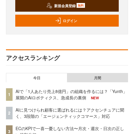
新規会員登録
無料
ログイン
アクセスランキング
今日
月間
AIで「1人あたり売上8億円」の組織を作るには？「Yunth」
1
展開のAiロボティクス、急成長の裏側
NEW
AIに見つけられ顧客に選ばれるには？アクセンチュアに聞
2
く、3段階の「エージェンティックコマース」対応
ECのKPIで一喜一憂しない方法〜月次・週次・日次の正し
3