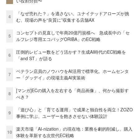
い役割分担〜
「なぜ売れた？」を逃さない。ユナイテッドアローズが挑
4
む、現場の声を“良質に”収集する店舗AX
コンセプトの見直しで年商20億円規模へ 急成長中の「セ
5
ルフレジ専用エコバッグORIBA」のEC戦略
圧倒的レビュー数をどう活かす？生成AI時代のEC戦略を
6
「and ST」が語る
ベテラン店員のノウハウをAI活用で標準化。ホームセンタ
7
ー「グッデイ」の現場主義AI実装術
[マンガ]ECの購入を左右する「商品画像」、何から撮影す
8
べき？
「遊び心」と「育てる運用」で成果と独自性を両立！ZOZO
9
事例に学ぶ、ユーザーを飽きさせない体験設計
楽天市場「AI-nization」の現在地：業務を劇的削減し、購入
10
体験を革新する次世代EC戦略