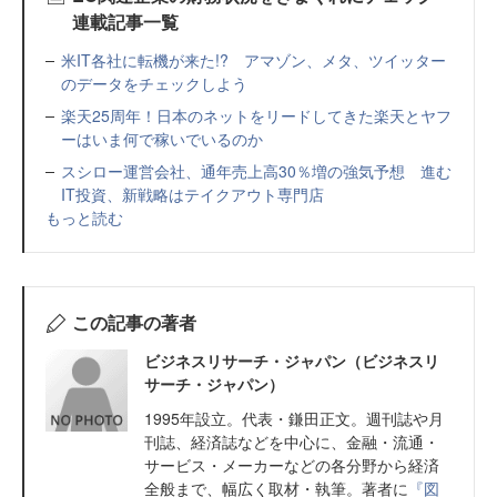
連載記事一覧
米IT各社に転機が来た!? アマゾン、メタ、ツイッター
のデータをチェックしよう
楽天25周年！日本のネットをリードしてきた楽天とヤフ
ーはいま何で稼いでいるのか
スシロー運営会社、通年売上高30％増の強気予想 進む
IT投資、新戦略はテイクアウト専門店
もっと読む
この記事の著者
ビジネスリサーチ・ジャパン（ビジネスリ
サーチ・ジャパン）
1995年設立。代表・鎌田正文。週刊誌や月
刊誌、経済誌などを中心に、金融・流通・
サービス・メーカーなどの各分野から経済
全般まで、幅広く取材・執筆。著者に
『図