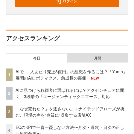
ログイン
アクセスランキング
今日
月間
AIで「1人あたり売上8億円」の組織を作るには？「Yunth」
1
展開のAiロボティクス、急成長の裏側
NEW
AIに見つけられ顧客に選ばれるには？アクセンチュアに聞
2
く、3段階の「エージェンティックコマース」対応
「なぜ売れた？」を逃さない。ユナイテッドアローズが挑
3
む、現場の声を“良質に”収集する店舗AX
ECのKPIで一喜一憂しない方法〜月次・週次・日次の正し
4
い役割分担〜