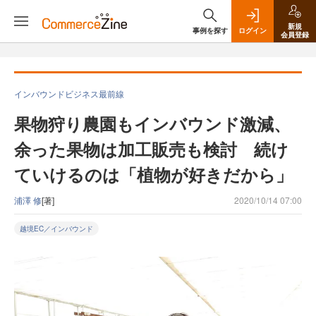
新規
事例を探す
ログイン
会員登録
インバウンドビジネス最前線
果物狩り農園もインバウンド激減、
余った果物は加工販売も検討 続け
ていけるのは「植物が好きだから」
浦澤 修
[著]
2020/10/14 07:00
越境EC／インバウンド