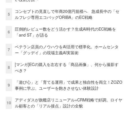
コンセプトの見直しで年商20億円規模へ 急成長中の「セ
5
ルフレジ専用エコバッグORIBA」のEC戦略
圧倒的レビュー数をどう活かす？生成AI時代のEC戦略を
6
「and ST」が語る
ベテラン店員のノウハウをAI活用で標準化。ホームセンタ
7
ー「グッデイ」の現場主義AI実装術
[マンガ]ECの購入を左右する「商品画像」、何から撮影す
8
べき？
「遊び心」と「育てる運用」で成果と独自性を両立！ZOZO
9
事例に学ぶ、ユーザーを飽きさせない体験設計
アディダスが旗艦店リニューアル×CRM戦略で好調。ロイヤ
10
ル顧客との「リアル接点」設計の全貌