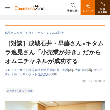
新規
事例を探す
ログイン
会員登録
逸見さんが今日も行く！オムニチャネル対談
［対談］成城石井・早藤さん×キタム
ラ逸見さん「小売業が好き」だから
オムニチャネルが成功する
フロッグデザイン株式会社 代表取締役 丸山彰護
[著] /
大森 大祐
[写] /
オムニ
チャネルコンサルタント 逸見光次郎
[聞]
2016/12/16 08:00
オムニチャネル／O2O