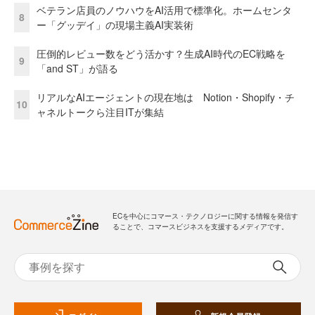
ベテラン店員のノウハウをAI活用で標準化。ホームセンタ
8
ー「グッデイ」の現場主義AI実装術
圧倒的レビュー数をどう活かす？生成AI時代のEC戦略を
9
「and ST」が語る
リアルなAIエージェントの現在地は Notion・Shopify・チ
10
ャネルトークら注目ITが集結
ECを中心にコマース・テクノロジーに関する情報を発信す
ることで、コマースビジネスを支援するメディアです。