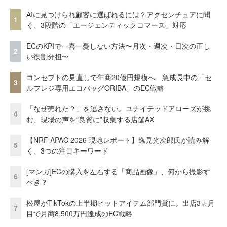
AIに見つけられ顧客に選ばれるには？アクセンチュアに聞
1
く、3段階の「エージェンティックコマース」対応
ECのKPIで一喜一憂しない方法〜月次・週次・日次の正し
2
い役割分担〜
コンセプトの見直しで年商20億円規模へ 急成長中の「セ
3
ルフレジ専用エコバッグORIBA」のEC戦略
「なぜ売れた？」を逃さない。ユナイテッドアローズが挑
4
む、現場の声を“良質に”収集する店舗AX
【NRF APAC 2026 現地レポート】逸見光次郎氏が読み解
5
く、3つの注目キーワード
[マンガ]ECの購入を左右する「商品画像」、何から撮影す
6
べき？
松屋がTikTokの上半期ヒットアイテム部門賞に。出店3ヵ月
7
目で月商8,500万円達成のEC戦略