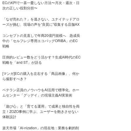
ECのKPIで一喜一憂しない方法〜月次・週次・日
次の正しい役割分担〜
「なぜ売れた？」を逃さない。ユナイテッドアロ
ーズが挑む、現場の声を“良質に”収集する店舗AX
コンセプトの見直しで年商20億円規模へ 急成長
中の「セルフレジ専用エコバッグORIBA」のEC
戦略
圧倒的レビュー数をどう活かす？生成AI時代のEC
戦略を「and ST」が語る
[マンガ]ECの購入を左右する「商品画像」、何か
ら撮影すべき？
ベテラン店員のノウハウをAI活用で標準化。ホー
ムセンター「グッデイ」の現場主義AI実装術
「遊び心」と「育てる運用」で成果と独自性を両
立！ZOZO事例に学ぶ、ユーザーを飽きさせない
体験設計
楽天市場「AI-nization」の現在地：業務を劇的削