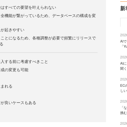
ではすべての要望を叶えられない
新
て全機能が繋がっているため、データベースの構成を変
題が起きやすい
2026
ることになるため、各種調整が必要で頻繁にリリースで
AI
る
「Y
2026
導入する前に考慮すべきこと
AI
聞く
構成の変更も可能
2026
EC
生まれる
しい
2026
方が良いケースもある
「な
挑む
2026