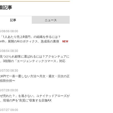
着記事
記事
ニュース
/08/06 08:00
で「1人あたり売上8億円」の組織を作るには？
unth」展開のAiロボティクス、急成長の裏側
NEW
/08/04 08:30
に見つけられ顧客に選ばれるには？アクセンチュアに
、3段階の「エージェンティックコマース」対応
/07/30 08:30
のKPIで一喜一憂しない方法〜月次・週次・日次の正
役割分担〜
/07/28 09:00
ぜ売れた？」を逃さない。ユナイテッドアローズが
、現場の声を“良質に”収集する店舗AX
/07/27 09:00