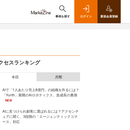
事例を探す
ログイン
新規
会員登録
クセスランキング
今日
月間
AIで「1人あたり売上8億円」の組織を作るには？
「Yunth」展開のAiロボティクス、急成長の裏側
NEW
AIに見つけられ顧客に選ばれるには？アクセンチ
ュアに聞く、3段階の「エージェンティックコマ
ース」対応