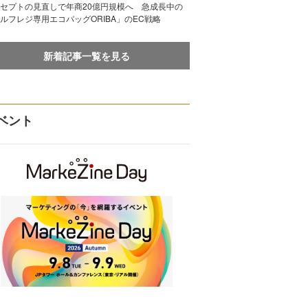
セプトの見直しで年商20億円規模へ 急成長中の
ルフレジ専用エコバッグORIBA」のEC戦略
新着記事一覧を見る
ベント