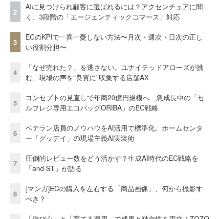
AIに見つけられ顧客に選ばれるには？アクセンチュアに聞
2
く、3段階の「エージェンティックコマース」対応
ECのKPIで一喜一憂しない方法〜月次・週次・日次の正し
3
い役割分担〜
「なぜ売れた？」を逃さない。ユナイテッドアローズが挑
4
む、現場の声を“良質に”収集する店舗AX
コンセプトの見直しで年商20億円規模へ 急成長中の「セ
5
ルフレジ専用エコバッグORIBA」のEC戦略
ベテラン店員のノウハウをAI活用で標準化。ホームセンタ
6
ー「グッデイ」の現場主義AI実装術
圧倒的レビュー数をどう活かす？生成AI時代のEC戦略を
7
「and ST」が語る
[マンガ]ECの購入を左右する「商品画像」、何から撮影す
8
べき？
「遊び心」と「育てる運用」で成果と独自性を両立！ZOZO