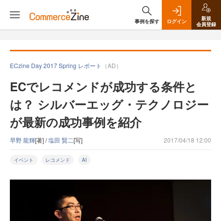
新規
事例を探す
ログイン
会員登録
ECzine Day 2017 Spring レポート
（AD）
ECでレコメンドが成功する条件と
は？ シルバーエッグ・テクノロジー
が最新の成功事例を紹介
早野 龍輝
[著] /
塩田 賢二
[写]
2017/04/18 12:00
イベント
レコメンド
AI