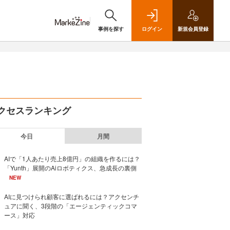
事例を探す
ログイン
新規
会員登録
クセスランキング
今日
月間
AIで「1人あたり売上8億円」の組織を作るには？
「Yunth」展開のAiロボティクス、急成長の裏側
NEW
AIに見つけられ顧客に選ばれるには？アクセンチ
ュアに聞く、3段階の「エージェンティックコマ
ース」対応