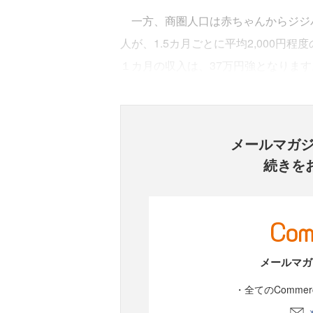
一方、商圏人口は赤ちゃんからジジバ
人が、1.5カ月ごとに平均2,000円
１カ月の収入は、37万円強となります
メールマガ
続きを
メールマガ
・全てのComme