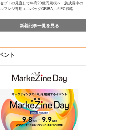
セプトの見直しで年商20億円規模へ 急成長中の
ルフレジ専用エコバッグORIBA」のEC戦略
新着記事一覧を見る
ベント