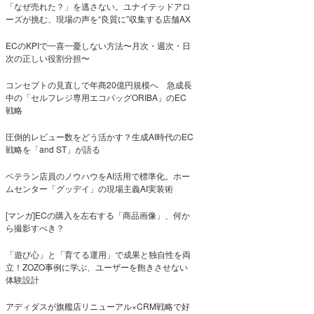
「なぜ売れた？」を逃さない。ユナイテッドアロ
ーズが挑む、現場の声を“良質に”収集する店舗AX
ECのKPIで一喜一憂しない方法〜月次・週次・日
次の正しい役割分担〜
コンセプトの見直しで年商20億円規模へ 急成長
中の「セルフレジ専用エコバッグORIBA」のEC
戦略
圧倒的レビュー数をどう活かす？生成AI時代のEC
戦略を「and ST」が語る
ベテラン店員のノウハウをAI活用で標準化。ホー
ムセンター「グッデイ」の現場主義AI実装術
[マンガ]ECの購入を左右する「商品画像」、何か
ら撮影すべき？
「遊び心」と「育てる運用」で成果と独自性を両
立！ZOZO事例に学ぶ、ユーザーを飽きさせない
体験設計
アディダスが旗艦店リニューアル×CRM戦略で好