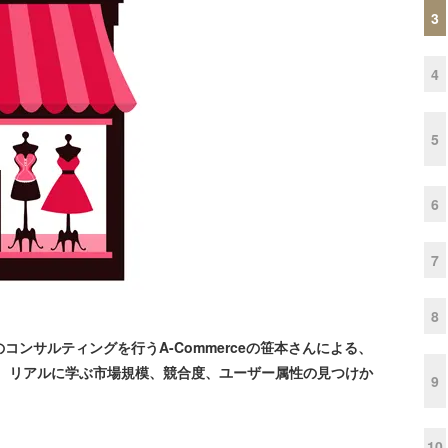
3
4
5
6
7
8
ンサルティングを行うA-Commerceの笹本さんによる、
は、リアルに学ぶ市場規模、競合度、ユーザー属性の見つけか
9
10