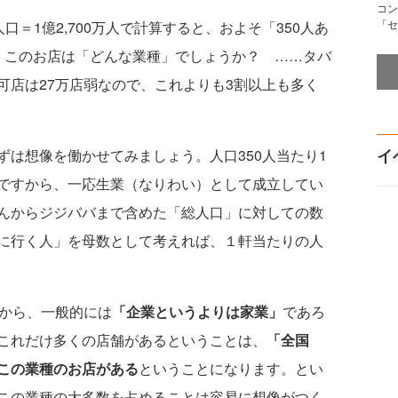
コン
「セ
口＝1億2,700万人で計算すると、およそ「350人あ
、このお店は「どんな業種」でしょうか？ ……タバ
可店は27万店弱なので、これよりも3割以上も多く
イ
は想像を働かせてみましょう。人口350人当たり1
ですから、一応生業（なりわい）として成立してい
んからジジババまで含めた「総人口」に対しての数
に行く人」を母数として考えれば、１軒当たりの人
から、一般的には
「企業というよりは家業」
であろ
これだけ多くの店舗があるということは、
「全国
この業種のお店がある
ということになります。とい
この業種の大多数を占めることは容易に想像がつく