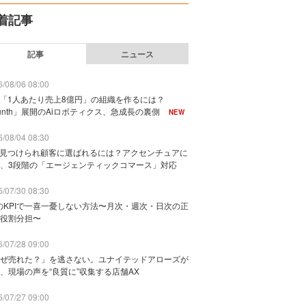
着記事
記事
ニュース
/08/06 08:00
で「1人あたり売上8億円」の組織を作るには？
unth」展開のAiロボティクス、急成長の裏側
NEW
/08/04 08:30
に見つけられ顧客に選ばれるには？アクセンチュアに
、3段階の「エージェンティックコマース」対応
/07/30 08:30
のKPIで一喜一憂しない方法〜月次・週次・日次の正
役割分担〜
/07/28 09:00
ぜ売れた？」を逃さない。ユナイテッドアローズが
、現場の声を“良質に”収集する店舗AX
/07/27 09:00