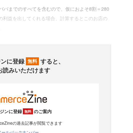
バまでのすべてを含むので、仮におよそ8割＝280
程度の利益を出してくれる場合、計算するとこのお店の
。
ジンに登録
すると、
無料
お読みいただけます
ジンに登録
のご案内
無料
rceZineの過去記事が閲覧できます
メールバックナンバー