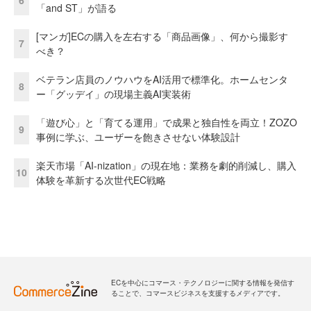
6
「and ST」が語る
[マンガ]ECの購入を左右する「商品画像」、何から撮影す
7
べき？
ベテラン店員のノウハウをAI活用で標準化。ホームセンタ
8
ー「グッデイ」の現場主義AI実装術
「遊び心」と「育てる運用」で成果と独自性を両立！ZOZO
9
事例に学ぶ、ユーザーを飽きさせない体験設計
楽天市場「AI-nization」の現在地：業務を劇的削減し、購入
10
体験を革新する次世代EC戦略
ECを中心にコマース・テクノロジーに関する情報を発信す
ることで、コマースビジネスを支援するメディアです。