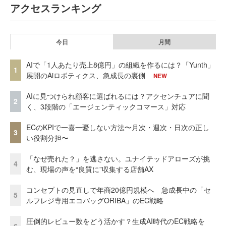
アクセスランキング
今日
月間
AIで「1人あたり売上8億円」の組織を作るには？「Yunth」
1
展開のAiロボティクス、急成長の裏側
NEW
AIに見つけられ顧客に選ばれるには？アクセンチュアに聞
2
く、3段階の「エージェンティックコマース」対応
ECのKPIで一喜一憂しない方法〜月次・週次・日次の正し
3
い役割分担〜
「なぜ売れた？」を逃さない。ユナイテッドアローズが挑
4
む、現場の声を“良質に”収集する店舗AX
コンセプトの見直しで年商20億円規模へ 急成長中の「セ
5
ルフレジ専用エコバッグORIBA」のEC戦略
圧倒的レビュー数をどう活かす？生成AI時代のEC戦略を