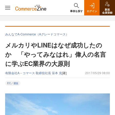
新規
事例を探す
ログイン
会員登録
みんなでA-Commerce（Aグレードコマース）
メルカリやLINEはなぜ成功したの
か 「やってみなはれ」偉人の名言
に学ぶEC業界の大原則
有限会社A－コマース 取締役社長 笹本 克
[著]
2017/05/29 08:00
EC／通販