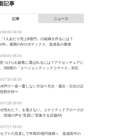
着記事
記事
ニュース
/08/06 08:00
で「1人あたり売上8億円」の組織を作るには？
unth」展開のAiロボティクス、急成長の裏側
/08/04 08:30
に見つけられ顧客に選ばれるには？アクセンチュアに
、3段階の「エージェンティックコマース」対応
/07/30 08:30
のKPIで一喜一憂しない方法〜月次・週次・日次の正
役割分担〜
/07/28 09:00
ぜ売れた？」を逃さない。ユナイテッドアローズが
、現場の声を“良質に”収集する店舗AX
/07/27 09:00
セプトの見直しで年商20億円規模へ 急成長中の