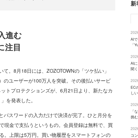
新
導入進む
2026
AI
に注目
「Y
2026
AI
聞く
。8月18日には、ZOZOTOWNの「ツケ払い」
）のユーザーが100万人を突破。その後払いサービ
2026
EC
ットプロテクションズが、6月21日より、新たなカ
しい
）」を発表した。
2026
「な
とパスワードの入力だけで決済が完了。ひと月分を
挑む
ニで現金で支払うというもの。会員登録は無料で、買
2026
かる。上限は5万円。買い物履歴をスマートフォンの
コン