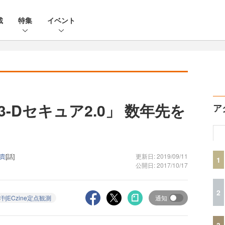
載
特集
イベント
-Dセキュア2.0」 数年先を
ア
 貴
[話]
更新日: 2019/09/11
1
公開日: 2017/10/17
2
刊ECzine定点観測
通知
3