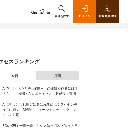
事例を探す
ログイン
新規
会員登録
クセスランキング
今日
月間
AIで「1人あたり売上8億円」の組織を作るには？
「Yunth」展開のAiロボティクス、急成長の裏側
AIに見つけられ顧客に選ばれるには？アクセンチ
ュアに聞く、3段階の「エージェンティックコマ
ース」対応
ECのKPIで一喜一憂しない方法〜月次・週次・日