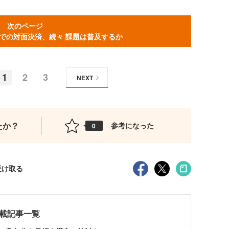
次のページ
での対面決済、続々 課題は普及するか
1
2
3
NEXT
たか？
参考になった
0
受け取る
測連載記事一覧