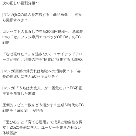
次の正しい役割分担〜
[マンガ]ECの購入を左右する「商品画像」、何か
ら撮影すべき？
コンセプトの見直しで年商20億円規模へ 急成長
中の「セルフレジ専用エコバッグORIBA」のEC
戦略
「なぜ売れた？」を逃さない。ユナイテッドアロ
ーズが挑む、現場の声を“良質に”収集する店舗AX
[マンガ]突然の爆売れは地獄への招待状？トド会
長の勘違いに学ぶECセキュリティ
[マンガ]「うちは大丈夫」が一番危ない？EC不正
注文を放置した末路
圧倒的レビュー数をどう活かす？生成AI時代のEC
戦略を「and ST」が語る
「遊び心」と「育てる運用」で成果と独自性を両
立！ZOZO事例に学ぶ、ユーザーを飽きさせない
体験設計