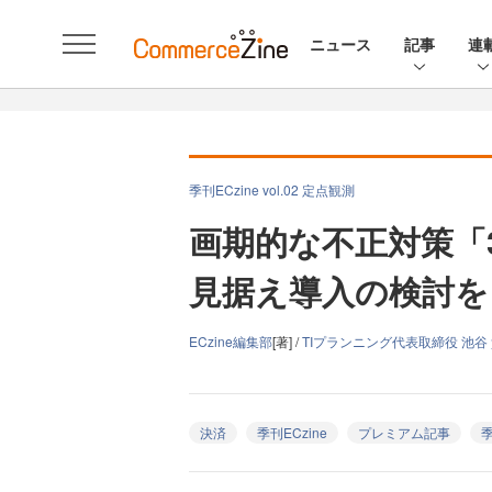
ニュース
記事
連
季刊ECzine vol.02 定点観測
画期的な不正対策「3
見据え導入の検討を
ECzine編集部
[著] /
TIプランニング代表取締役 池谷
決済
季刊ECzine
プレミアム記事
季