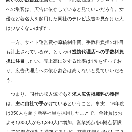
への集客は、広告に依存していると見ていいだろう。女
優など著名人を起用した同社のテレビ広告を見かけた人
は少なくないはずだ。
一方、サイト運営費や原稿制作費、手数料負担の科目
も計上されているが、とりわけ
提携代理店への手数料負
担に注目
したい。売上高に対する比率は1％を切ってお
り、広告代理店への依存割合は高くないと見ていいだろ
う。
つまり、同社の収入源である
求人広告掲載料の獲得
は、主に自社で手がけている
ということ。事実、16年度
は350人を超す新卒社員を採用したことで、全社員はお
よそ1,000人から1,340人に増加。営業拠点を5拠点新設
して32拠点体制を構築するなど、営業体制を強化してき