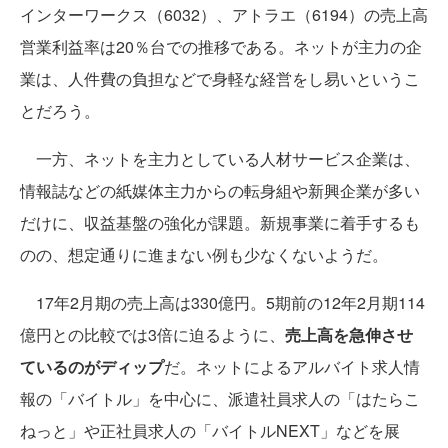
インターワークス（6032）、アトラエ（6194）の売上高
営業利益率は20％台での推移である。ネットが主力の企
業は、人件費の負担などで身軽な経営をし易いというこ
とだろう。
一方、ネットを主力としている人材サービス企業は、
情報誌などの紙媒体主力からの転身組や新興企業が多い
だけに、収益基盤の強化が課題。新規事業に着手するも
のの、想定通りに進まない例も少なくないようだ。
17年2月期の売上高は330億円。5期前の12年2月期114
億円との比較では3倍に迫るように、
売上高を急伸させ
ているのがディップ
だ。ネットによるアルバイト求人情
報の「バイトル」を中心に、派遣社員求人の「はたらこ
ねっと」や正社員求人の「バイトルNEXT」などを展