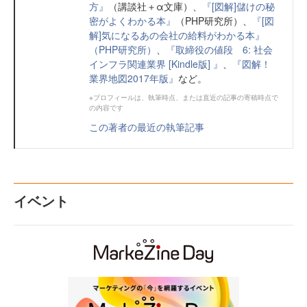
方』
（講談社＋α文庫）、
『[図解]儲けの秘
密がよくわかる本』
（PHP研究所）、
『[図
解]気になるあの会社の給料がわかる本』
（PHP研究所）
、
『取締役の値段 6: 社会
インフラ関連業界 [Kindle版] 』
、
『図解！
業界地図2017年版』
など。
※プロフィールは、執筆時点、または直近の記事の寄稿時点で
の内容です
この著者の最近の執筆記事
イベント