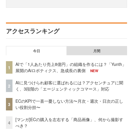
アクセスランキング
今日
月間
AIで「1人あたり売上8億円」の組織を作るには？「Yunth」
1
展開のAiロボティクス、急成長の裏側
NEW
AIに見つけられ顧客に選ばれるには？アクセンチュアに聞
2
く、3段階の「エージェンティックコマース」対応
ECのKPIで一喜一憂しない方法〜月次・週次・日次の正し
3
い役割分担〜
[マンガ]ECの購入を左右する「商品画像」、何から撮影す
4
べき？