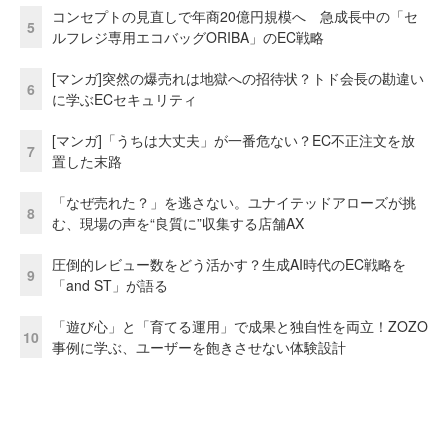
コンセプトの見直しで年商20億円規模へ 急成長中の「セ
5
ルフレジ専用エコバッグORIBA」のEC戦略
[マンガ]突然の爆売れは地獄への招待状？トド会長の勘違い
6
に学ぶECセキュリティ
[マンガ]「うちは大丈夫」が一番危ない？EC不正注文を放
7
置した末路
「なぜ売れた？」を逃さない。ユナイテッドアローズが挑
8
む、現場の声を“良質に”収集する店舗AX
圧倒的レビュー数をどう活かす？生成AI時代のEC戦略を
9
「and ST」が語る
「遊び心」と「育てる運用」で成果と独自性を両立！ZOZO
10
事例に学ぶ、ユーザーを飽きさせない体験設計