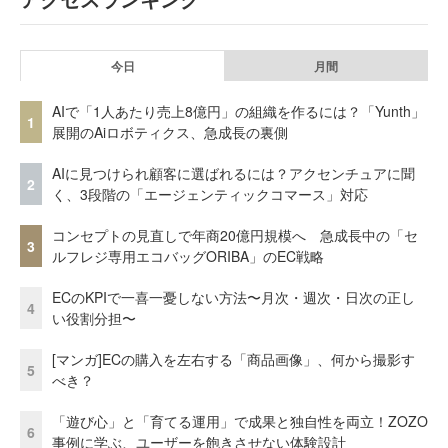
今日
月間
AIで「1人あたり売上8億円」の組織を作るには？「Yunth」
1
展開のAiロボティクス、急成長の裏側
AIに見つけられ顧客に選ばれるには？アクセンチュアに聞
2
く、3段階の「エージェンティックコマース」対応
コンセプトの見直しで年商20億円規模へ 急成長中の「セ
3
ルフレジ専用エコバッグORIBA」のEC戦略
ECのKPIで一喜一憂しない方法〜月次・週次・日次の正し
4
い役割分担〜
[マンガ]ECの購入を左右する「商品画像」、何から撮影す
5
べき？
「遊び心」と「育てる運用」で成果と独自性を両立！ZOZO
6
事例に学ぶ、ユーザーを飽きさせない体験設計