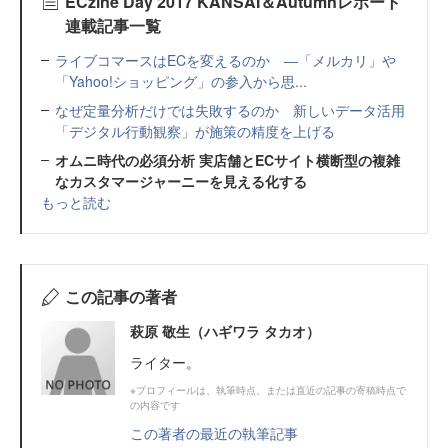
ECzine Day 2017 KANSAI＆Autumnレポート
連載記事一覧
ライブコマースはECを変えるのか ―「メルカリ」や
「Yahoo!ショッピング」の参入から思...
なぜ定量分析だけでは失敗するのか 新しいデータ活用
「デジタル行動観察」が施策の精度を上げる
オムニ時代の必須分析 実店舗とECサイト横断型の複雑
なカスタマージャーニーを見える化する
もっと読む
この記事の著者
萩原 敬生（ハギワラ タカオ）
ライター。
※プロフィールは、執筆時点、または直近の記事の寄稿時点で
の内容です
この著者の最近の執筆記事