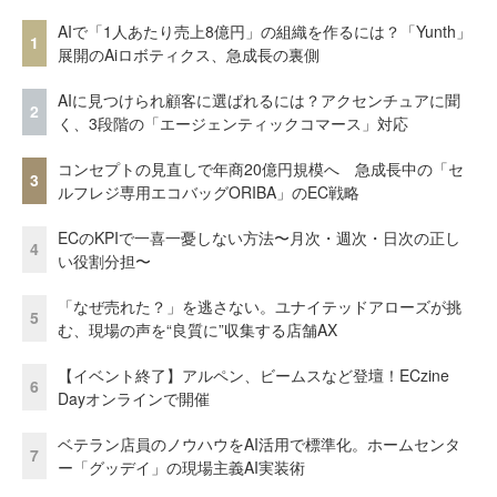
AIで「1人あたり売上8億円」の組織を作るには？「Yunth」
1
展開のAiロボティクス、急成長の裏側
AIに見つけられ顧客に選ばれるには？アクセンチュアに聞
2
く、3段階の「エージェンティックコマース」対応
コンセプトの見直しで年商20億円規模へ 急成長中の「セ
3
ルフレジ専用エコバッグORIBA」のEC戦略
ECのKPIで一喜一憂しない方法〜月次・週次・日次の正し
4
い役割分担〜
「なぜ売れた？」を逃さない。ユナイテッドアローズが挑
5
む、現場の声を“良質に”収集する店舗AX
【イベント終了】アルペン、ビームスなど登壇！ECzine
6
Dayオンラインで開催
ベテラン店員のノウハウをAI活用で標準化。ホームセンタ
7
ー「グッデイ」の現場主義AI実装術