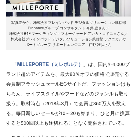
写真左から、株式会社ブレインパッド デジタルソリューション統括部
Probanceグループ コンサルタント 今井 豊さん／
株式会社B4F マーケティング・マネージャー ビアンカ・コドニェさん／
株式会社ブレインパッド デジタルソリューション統括部 テクニカルサ
ポートグループ サポートエンジニア 伴野 雅弘さん
「
MILLEPORTE（ミレポルテ）
」は、国内外4,000ブ
ランド超のアイテムを、最大80％オフの価格で販売する
会員制フラッシュセールECサイトだ。ファッションはも
ちろん、ライフスタイルやフードなどのジャンルも取り
扱う。取材時点（2018年3月）で会員は350万人を数え
る。毎日新しいセールが10～20も始まり、ひと月に換算
すると500回以上も途切れることなく開催されている。