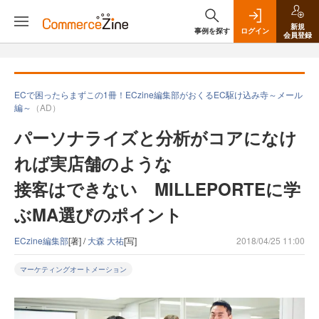
新規
事例を探す
ログイン
会員登録
ECで困ったらまずこの1冊！ECzine編集部がおくるEC駆け込み寺～メール
編～
（AD）
パーソナライズと分析がコアになけ
れば実店舗のような
接客はできない MILLEPORTEに学
ぶMA選びのポイント
ECzine編集部
[著] /
大森 大祐
[写]
2018/04/25 11:00
マーケティングオートメーション