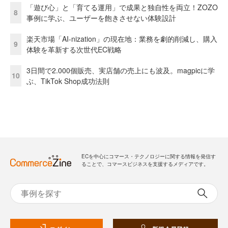
「遊び心」と「育てる運用」で成果と独自性を両立！ZOZO
8
事例に学ぶ、ユーザーを飽きさせない体験設計
楽天市場「AI-nization」の現在地：業務を劇的削減し、購入
9
体験を革新する次世代EC戦略
3日間で2.000個販売、実店舗の売上にも波及。magpicに学
10
ぶ、TikTok Shop成功法則
ECを中心にコマース・テクノロジーに関する情報を発信す
ることで、コマースビジネスを支援するメディアです。