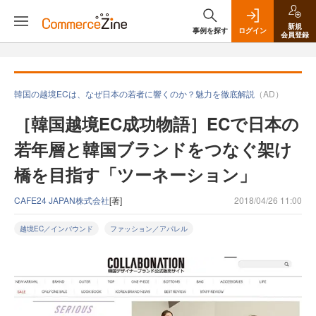
新規
事例を探す
ログイン
会員登録
韓国の越境ECは、なぜ日本の若者に響くのか？魅力を徹底解説
（AD）
［韓国越境EC成功物語］ECで日本の
若年層と韓国ブランドをつなぐ架け
橋を目指す「ツーネーション」
CAFE24 JAPAN株式会社
[著]
2018/04/26 11:00
越境EC／インバウンド
ファッション／アパレル