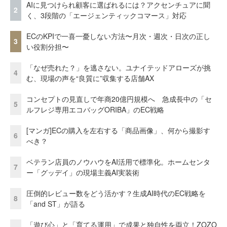
AIに見つけられ顧客に選ばれるには？アクセンチュアに聞
2
く、3段階の「エージェンティックコマース」対応
ECのKPIで一喜一憂しない方法〜月次・週次・日次の正し
3
い役割分担〜
「なぜ売れた？」を逃さない。ユナイテッドアローズが挑
4
む、現場の声を“良質に”収集する店舗AX
コンセプトの見直しで年商20億円規模へ 急成長中の「セ
5
ルフレジ専用エコバッグORIBA」のEC戦略
[マンガ]ECの購入を左右する「商品画像」、何から撮影す
6
べき？
ベテラン店員のノウハウをAI活用で標準化。ホームセンタ
7
ー「グッデイ」の現場主義AI実装術
圧倒的レビュー数をどう活かす？生成AI時代のEC戦略を
8
「and ST」が語る
「遊び心」と「育てる運用」で成果と独自性を両立！ZOZO