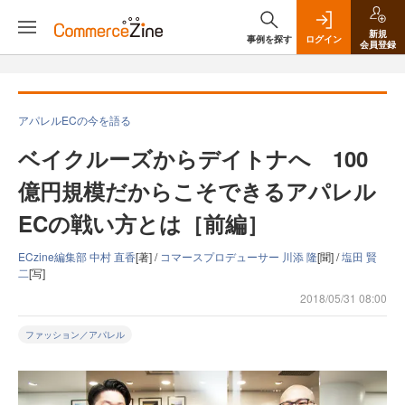
新規
事例を探す
ログイン
会員登録
アパレルECの今を語る
ベイクルーズからデイトナへ 100
億円規模だからこそできるアパレル
ECの戦い方とは［前編］
ECzine編集部 中村 直香
[著] /
コマースプロデューサー 川添 隆
[聞] /
塩田 賢
二
[写]
2018/05/31 08:00
ファッション／アパレル