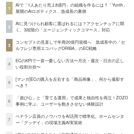
AIで「1人あたり売上8億円」の組織を作るには？「Yunth」
1
展開のAiロボティクス、急成長の裏側
AIに見つけられ顧客に選ばれるには？アクセンチュアに聞
2
く、3段階の「エージェンティックコマース」対応
コンセプトの見直しで年商20億円規模へ 急成長中の「セ
3
ルフレジ専用エコバッグORIBA」のEC戦略
ECのKPIで一喜一憂しない方法〜月次・週次・日次の正し
4
い役割分担〜
[マンガ]ECの購入を左右する「商品画像」、何から撮影す
5
べき？
「遊び心」と「育てる運用」で成果と独自性を両立！ZOZO
6
事例に学ぶ、ユーザーを飽きさせない体験設計
ベテラン店員のノウハウをAI活用で標準化。ホームセンタ
7
ー「グッデイ」の現場主義AI実装術