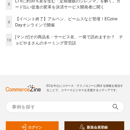
LTVに約30％差を生む「定期通販のジレンマ」を解く。カ
8
ード払い促進の変革を決済サービス開発者に聞く
【イベント終了】アルペン、ビームスなど登壇！ECzine
9
Dayオンラインで開催
[マンガ]その商品名・サービス名、一発で読めますか？ チ
10
ョピやまさんのネーミング苦労話
ECを中心にコマース・テクノロジーに関する情報を発信す
ることで、コマースビジネスを支援するメディアです。
ログイン
新規会員登録