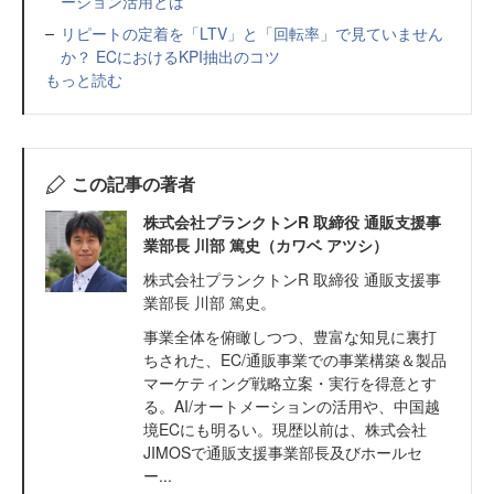
ーション活用とは
リピートの定着を「LTV」と「回転率」で見ていません
か？ ECにおけるKPI抽出のコツ
もっと読む
この記事の著者
株式会社プランクトンR 取締役 通販支援事
業部長 川部 篤史（カワベ アツシ）
株式会社プランクトンR 取締役 通販支援事
業部長 川部 篤史。
事業全体を俯瞰しつつ、豊富な知見に裏打
ちされた、EC/通販事業での事業構築＆製品
マーケティング戦略立案・実行を得意とす
る。AI/オートメーションの活用や、中国越
境ECにも明るい。現歴以前は、株式会社
JIMOSで通販支援事業部長及びホールセ
ー...