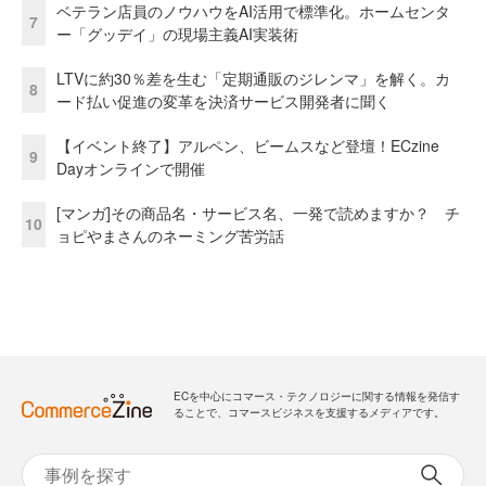
ベテラン店員のノウハウをAI活用で標準化。ホームセンタ
7
ー「グッデイ」の現場主義AI実装術
LTVに約30％差を生む「定期通販のジレンマ」を解く。カ
8
ード払い促進の変革を決済サービス開発者に聞く
【イベント終了】アルペン、ビームスなど登壇！ECzine
9
Dayオンラインで開催
[マンガ]その商品名・サービス名、一発で読めますか？ チ
10
ョピやまさんのネーミング苦労話
ECを中心にコマース・テクノロジーに関する情報を発信す
ることで、コマースビジネスを支援するメディアです。