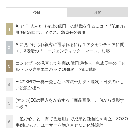
今日
月間
AIで「1人あたり売上8億円」の組織を作るには？「Yunth」
1
展開のAiロボティクス、急成長の裏側
AIに見つけられ顧客に選ばれるには？アクセンチュアに聞
2
く、3段階の「エージェンティックコマース」対応
コンセプトの見直しで年商20億円規模へ 急成長中の「セ
3
ルフレジ専用エコバッグORIBA」のEC戦略
ECのKPIで一喜一憂しない方法〜月次・週次・日次の正し
4
い役割分担〜
[マンガ]ECの購入を左右する「商品画像」、何から撮影す
5
べき？
「遊び心」と「育てる運用」で成果と独自性を両立！ZOZO
6
事例に学ぶ、ユーザーを飽きさせない体験設計