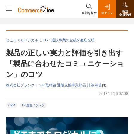
新規
事例を探す
ログイン
会員登録
どこまでもロジカルに EC・通販事業の全貌を徹底究明
製品の正しい実力と評価を引き出す
「製品に合わせたコミュニケーショ
ン」のコツ
株式会社プランクトンR 取締役 通販支援事業部長 川部 篤史
[著]
2018/09/06 07:00
CRM
EC運営ノウハウ