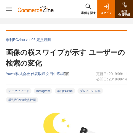
新規
事例を探す
ログイン
会員登録
季刊ECzine vol.06 定点観測
画像の横スワイプが示す ユーザーの
検索の変化
Yuwai株式会社 代表取締役 田中広樹
[話]
更新日: 2019/09/11
公開日: 2018/09/14
データフィード
Instagram
季刊ECzine
プレミアム記事
季刊ECzine定点観測