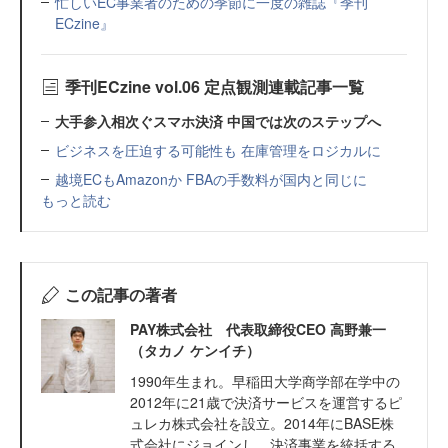
忙しいEC事業者のための季節に一度の雑誌『季刊
ECzine』
季刊ECzine vol.06 定点観測連載記事一覧
大手参入相次ぐスマホ決済 中国では次のステップへ
ビジネスを圧迫する可能性も 在庫管理をロジカルに
越境ECもAmazonか FBAの手数料が国内と同じに
もっと読む
この記事の著者
PAY株式会社 代表取締役CEO 高野兼一
（タカノ ケンイチ）
1990年生まれ。早稲田大学商学部在学中の
2012年に21歳で決済サービスを運営するピ
ュレカ株式会社を設立。2014年にBASE株
式会社にジョインし、決済事業を統括する