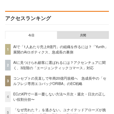
アクセスランキング
今日
月間
AIで「1人あたり売上8億円」の組織を作るには？「Yunth」
1
展開のAiロボティクス、急成長の裏側
AIに見つけられ顧客に選ばれるには？アクセンチュアに聞
2
く、3段階の「エージェンティックコマース」対応
コンセプトの見直しで年商20億円規模へ 急成長中の「セ
3
ルフレジ専用エコバッグORIBA」のEC戦略
ECのKPIで一喜一憂しない方法〜月次・週次・日次の正し
4
い役割分担〜
「なぜ売れた？」を逃さない。ユナイテッドアローズが挑
5