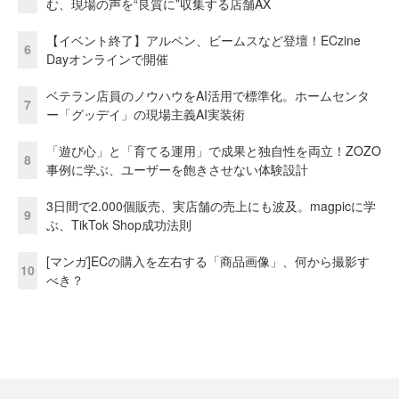
む、現場の声を“良質に”収集する店舗AX
【イベント終了】アルペン、ビームスなど登壇！ECzine
6
Dayオンラインで開催
ベテラン店員のノウハウをAI活用で標準化。ホームセンタ
7
ー「グッデイ」の現場主義AI実装術
「遊び心」と「育てる運用」で成果と独自性を両立！ZOZO
8
事例に学ぶ、ユーザーを飽きさせない体験設計
3日間で2.000個販売、実店舗の売上にも波及。magpicに学
9
ぶ、TikTok Shop成功法則
[マンガ]ECの購入を左右する「商品画像」、何から撮影す
10
べき？