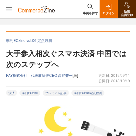
新規
事例を探す
ログイン
会員登録
季刊ECzine vol.06 定点観測
大手参入相次ぐスマホ決済 中国では
次のステップへ
PAY株式会社 代表取締役CEO 高野兼一
[著]
更新日: 2019/09/11
公開日: 2018/10/19
決済
季刊ECzine
プレミアム記事
季刊ECzine定点観測