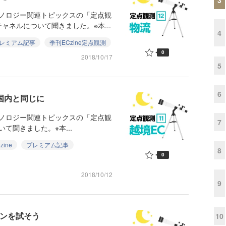
クノロジー関連トピックスの「定点観
ネルについて聞きました。※本...
4
レミアム記事
季刊ECzine定点観測
0
2018/10/17
5
6
が国内と同じに
クノロジー関連トピックスの「定点観
7
いて聞きました。※本...
ine
プレミアム記事
8
0
2018/10/12
9
ポンを試そう
10