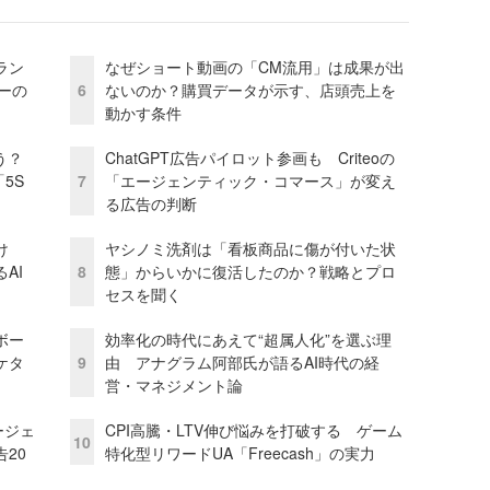
ラン
なぜショート動画の「CM流用」は成果が出
リーの
6
ないのか？購買データが示す、店頭売上を
動かす条件
う？
ChatGPT広告パイロット参画も Criteoの
5S
7
「エージェンティック・コマース」が変え
る広告の判断
け
ヤシノミ洗剤は「看板商品に傷が付いた状
AI
8
態」からいかに復活したのか？戦略とプロ
セスを聞く
ボー
効率化の時代にあえて“超属人化”を選ぶ理
ケタ
9
由 アナグラム阿部氏が語るAI時代の経
営・マネジメント論
ージェ
CPI高騰・LTV伸び悩みを打破する ゲーム
10
20
特化型リワードUA「Freecash」の実力