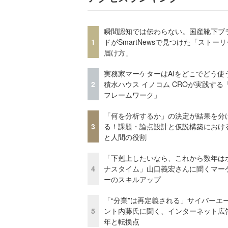
瞬間認知では伝わらない。国産靴下ブ
1
ドがSmartNewsで見つけた「ストー
届け方」
実務家マーケターはAIをどこでどう使
2
積水ハウス イノコム CROが実践する「
フレームワーク」
「何を分析するか」の決定が結果を分
3
る！課題・論点設計と仮説構築における
と人間の役割
「下剋上したいなら、これから数年は
4
ナスタイム」山口義宏さんに聞くマー
ーのスキルアップ
「“分業”は再定義される」サイバーエ
5
ント内藤氏に聞く、インターネット広告
年と転換点