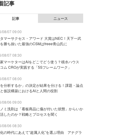
着記事
記事
ニュース
/08/07 09:00
タマーサクセス・アワード 大賞はNEC！天下一武
を勝ち抜いた最強のCSMはfreee青山氏に
/08/07 08:30
家マーケターはAIをどこでどう使う？積水ハウス
コム CROが実践する「5Sフレームワーク」
/08/07 08:00
を分析するか」の決定が結果を分ける！課題・論点
と仮説構築におけるAIと人間の役割
/08/06 09:00
ノミ洗剤は「看板商品に傷が付いた状態」からいか
活したのか？戦略とプロセスを聞く
/08/06 08:30
化の時代にあえて“超属人化”を選ぶ理由 アナグラ