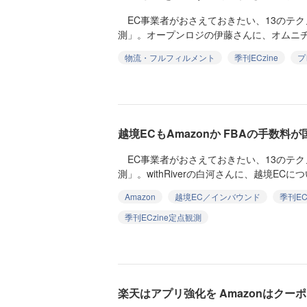
EC事業者がおさえておきたい、13のテ
測」。オープンロジの伊藤さんに、オムニチャ
物流・フルフィルメント
季刊ECzine
プ
越境ECもAmazonか FBAの手数料
EC事業者がおさえておきたい、13のテ
測」。withRiverの白河さんに、越境ECにつ
Amazon
越境EC／インバウンド
季刊ECz
季刊ECzine定点観測
楽天はアプリ強化を Amazonはクー