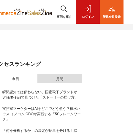
事例を探す
ログイン
新規
会員登録
クセスランキング
今日
月間
瞬間認知では伝わらない。国産靴下ブランドが
SmartNewsで見つけた「ストーリーの届け方」
実務家マーケターはAIをどこでどう使う？積水ハ
ウス イノコム CROが実践する「5Sフレームワー
ク」
「何を分析するか」の決定が結果を分ける！課