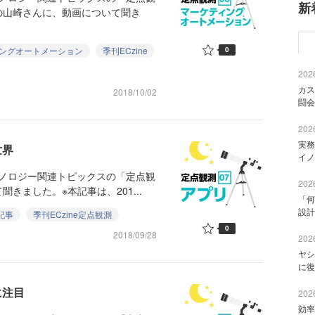
新
の山崎さんに、動画について聞き
ングオートメーション
季刊ECzine
0
2026
カス
2018/10/02
闘会
2026
実務
世界
イノ
クノロジー関連トピックスの「定点観
2026
きました。※本記事は、201...
「何
設計
記事
季刊ECzine定点観測
0
2018/09/28
2026
ヤシ
に復
に注目
2026
効率