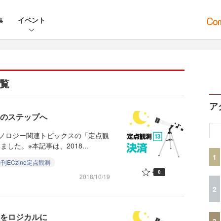
集
イベント
一覧
ア
次のステップへ
クノロジー関連トピックスの「定点観
た。※本記事は、2018...
1
刊ECzine定点観測
0
2018/10/19
2
理をロジカルに
3