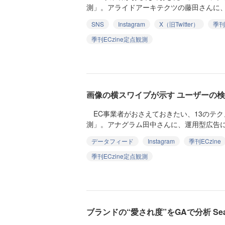
測」。アライドアーキテクツの藤田さんに、S
SNS
Instagram
X（旧Twitter）
季刊E
季刊ECzine定点観測
画像の横スワイプが示す ユーザーの
EC事業者がおさえておきたい、13のテ
測」。アナグラム田中さんに、運用型広告につ
データフィード
Instagram
季刊ECzine
季刊ECzine定点観測
ブランドの“愛され度”をGAで分析 Sear