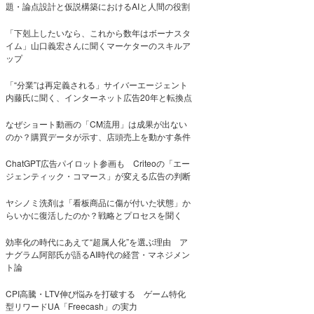
題・論点設計と仮説構築におけるAIと人間の役割
「下剋上したいなら、これから数年はボーナスタ
イム」山口義宏さんに聞くマーケターのスキルア
ップ
「“分業”は再定義される」サイバーエージェント
内藤氏に聞く、インターネット広告20年と転換点
なぜショート動画の「CM流用」は成果が出ない
のか？購買データが示す、店頭売上を動かす条件
ChatGPT広告パイロット参画も Criteoの「エー
ジェンティック・コマース」が変える広告の判断
ヤシノミ洗剤は「看板商品に傷が付いた状態」か
らいかに復活したのか？戦略とプロセスを聞く
効率化の時代にあえて“超属人化”を選ぶ理由 ア
ナグラム阿部氏が語るAI時代の経営・マネジメン
ト論
CPI高騰・LTV伸び悩みを打破する ゲーム特化
型リワードUA「Freecash」の実力