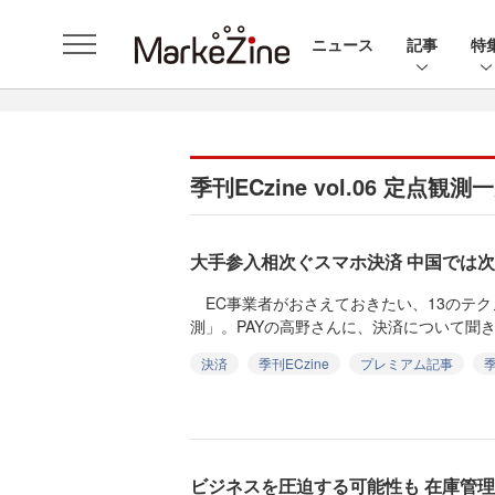
ニュース
記事
特
季刊ECzine vol.06 定点観測
大手参入相次ぐスマホ決済 中国では
EC事業者がおさえておきたい、13のテ
測」。PAYの高野さんに、決済について聞きまし
決済
季刊ECzine
プレミアム記事
季
ビジネスを圧迫する可能性も 在庫管