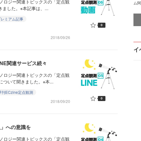
クノロジー関連トピックスの「定点観
ム阿
ました。※本記事は、...
プレミアム記事
0
2018/09/26
イ
INE関連サービス続々
クノロジー関連トピックスの「定点観
について聞きました。※本...
季刊ECzine定点観測
0
2018/09/20
「人」への意識を
クノロジー関連トピックスの「定点観