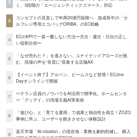
2
く、3段階の「エージェンティックコマース」対応
コンセプトの見直しで年商20億円規模へ 急成長中の「セ
3
ルフレジ専用エコバッグORIBA」のEC戦略
ECのKPIで一喜一憂しない方法〜月次・週次・日次の正し
4
い役割分担〜
「なぜ売れた？」を逃さない。ユナイテッドアローズが挑
5
む、現場の声を“良質に”収集する店舗AX
【イベント終了】アルペン、ビームスなど登壇！ECzine
6
Dayオンラインで開催
ベテラン店員のノウハウをAI活用で標準化。ホームセンタ
7
ー「グッデイ」の現場主義AI実装術
「遊び心」と「育てる運用」で成果と独自性を両立！ZOZO
8
事例に学ぶ、ユーザーを飽きさせない体験設計
楽天市場「AI-nization」の現在地：業務を劇的削減し、購入
9