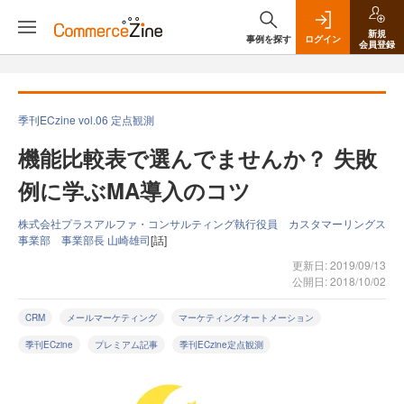
新規
事例を探す
ログイン
会員登録
季刊ECzine vol.06 定点観測
機能比較表で選んでませんか？ 失敗
例に学ぶMA導入のコツ
株式会社プラスアルファ・コンサルティング執行役員 カスタマーリングス
事業部 事業部長 山崎雄司
[話]
更新日: 2019/09/13
公開日: 2018/10/02
CRM
メールマーケティング
マーケティングオートメーション
季刊ECzine
プレミアム記事
季刊ECzine定点観測