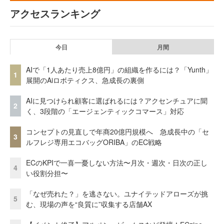
アクセスランキング
今日
月間
AIで「1人あたり売上8億円」の組織を作るには？「Yunth」
1
展開のAiロボティクス、急成長の裏側
AIに見つけられ顧客に選ばれるには？アクセンチュアに聞
2
く、3段階の「エージェンティックコマース」対応
コンセプトの見直しで年商20億円規模へ 急成長中の「セ
3
ルフレジ専用エコバッグORIBA」のEC戦略
ECのKPIで一喜一憂しない方法〜月次・週次・日次の正し
4
い役割分担〜
「なぜ売れた？」を逃さない。ユナイテッドアローズが挑
5
む、現場の声を“良質に”収集する店舗AX