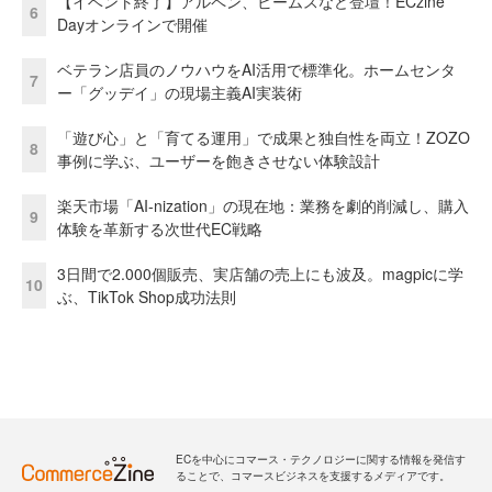
【イベント終了】アルペン、ビームスなど登壇！ECzine
6
Dayオンラインで開催
ベテラン店員のノウハウをAI活用で標準化。ホームセンタ
7
ー「グッデイ」の現場主義AI実装術
「遊び心」と「育てる運用」で成果と独自性を両立！ZOZO
8
事例に学ぶ、ユーザーを飽きさせない体験設計
楽天市場「AI-nization」の現在地：業務を劇的削減し、購入
9
体験を革新する次世代EC戦略
3日間で2.000個販売、実店舗の売上にも波及。magpicに学
10
ぶ、TikTok Shop成功法則
ECを中心にコマース・テクノロジーに関する情報を発信す
ることで、コマースビジネスを支援するメディアです。