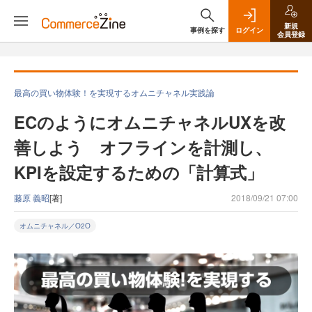
新規
事例を探す
ログイン
会員登録
最高の買い物体験！を実現するオムニチャネル実践論
ECのようにオムニチャネルUXを改
善しよう オフラインを計測し、
KPIを設定するための「計算式」
藤原 義昭
[著]
2018/09/21 07:00
オムニチャネル／O2O