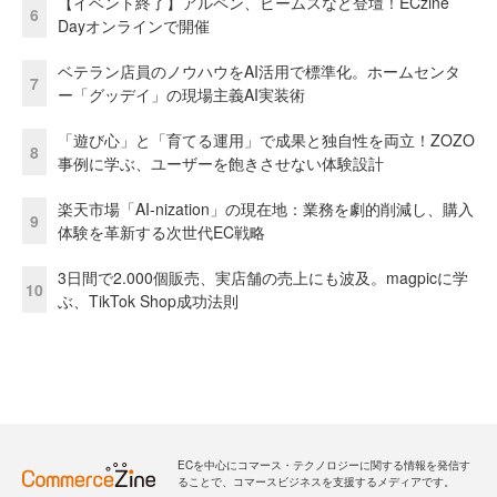
【イベント終了】アルペン、ビームスなど登壇！ECzine
6
Dayオンラインで開催
ベテラン店員のノウハウをAI活用で標準化。ホームセンタ
7
ー「グッデイ」の現場主義AI実装術
「遊び心」と「育てる運用」で成果と独自性を両立！ZOZO
8
事例に学ぶ、ユーザーを飽きさせない体験設計
楽天市場「AI-nization」の現在地：業務を劇的削減し、購入
9
体験を革新する次世代EC戦略
3日間で2.000個販売、実店舗の売上にも波及。magpicに学
10
ぶ、TikTok Shop成功法則
ECを中心にコマース・テクノロジーに関する情報を発信す
ることで、コマースビジネスを支援するメディアです。