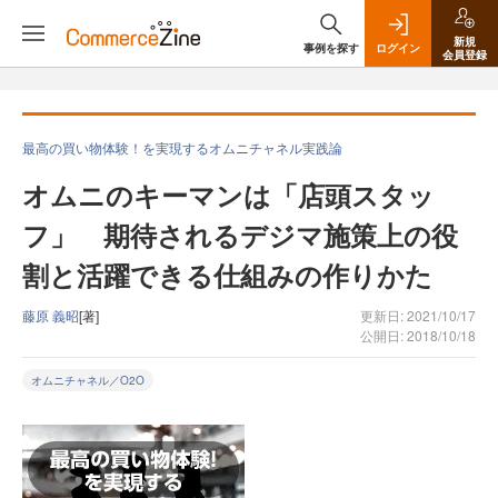
新規
事例を探す
ログイン
会員登録
最高の買い物体験！を実現するオムニチャネル実践論
オムニのキーマンは「店頭スタッ
フ」 期待されるデジマ施策上の役
割と活躍できる仕組みの作りかた
藤原 義昭
[著]
更新日: 2021/10/17
公開日: 2018/10/18
オムニチャネル／O2O