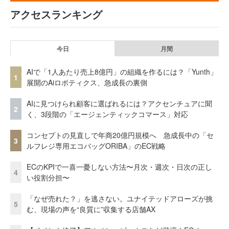
アクセスランキング
今日
月間
AIで「1人あたり売上8億円」の組織を作るには？「Yunth」
1
展開のAiロボティクス、急成長の裏側
AIに見つけられ顧客に選ばれるには？アクセンチュアに聞
2
く、3段階の「エージェンティックコマース」対応
コンセプトの見直しで年商20億円規模へ 急成長中の「セ
3
ルフレジ専用エコバッグORIBA」のEC戦略
ECのKPIで一喜一憂しない方法〜月次・週次・日次の正し
4
い役割分担〜
「なぜ売れた？」を逃さない。ユナイテッドアローズが挑
5
む、現場の声を“良質に”収集する店舗AX