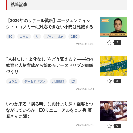
執筆記事
【2026年のリテール戦略】エージェンティッ
ク・エコノミーに対応できない小売は死滅する
EC
コラム
AI
ブランド戦略
GEO
2
2026/01/08
“人材なし・文化なし”をどう変える？――社内
教育と人材育成から始めるデータドリブン組織
づくり
3
コラム
データドリブン
組織戦略
DX
2025/01/31
いつか来る「戻る時」に向けより深く顧客とつ
ながっているか ECリニューアルをコメ兵 藤
原さんに聞く
2020/09/22
0