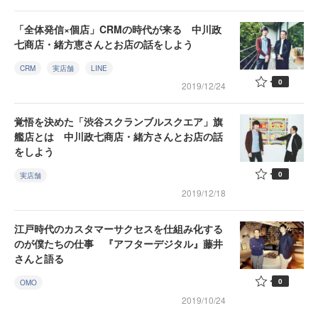
「全体発信×個店」CRMの時代が来る 中川政
七商店・緒方恵さんとお店の話をしよう
CRM
実店舗
LINE
0
2019/12/24
覚悟を決めた「渋谷スクランブルスクエア」旗
艦店とは 中川政七商店・緒方さんとお店の話
をしよう
0
実店舗
2019/12/18
江戸時代のカスタマーサクセスを仕組み化する
のが僕たちの仕事 『アフターデジタル』藤井
さんと語る
0
OMO
2019/10/24