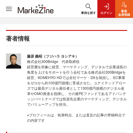
新規
事例を探す
ログイン
会員登録
著者情報
藤原 義昭（フジハラ ヨシアキ）
株式会社300Bridge 代表取締役
経営層を対象に経営、マーケティング、デジタルで企業成長の
角度を上げるサポートを行う会社である株式会社300Bridgeを
経営。KOMEHYO HDでは全社マーケ・DXを統括し、EC事業
をゼロから約100億円規模に育成させた。ユナイテッドアロー
ズでは最高デジタル責任者として1300億円規模のデジタル改
革やOMO推進を指揮し、その後PEファンドであるアドバンテ
ッジパートナーズでは投資先企業のマーケティング、デジタル
でバリューアップを担当。
※プロフィールは、執筆時点、または直近の記事の寄稿時点で
の内容です