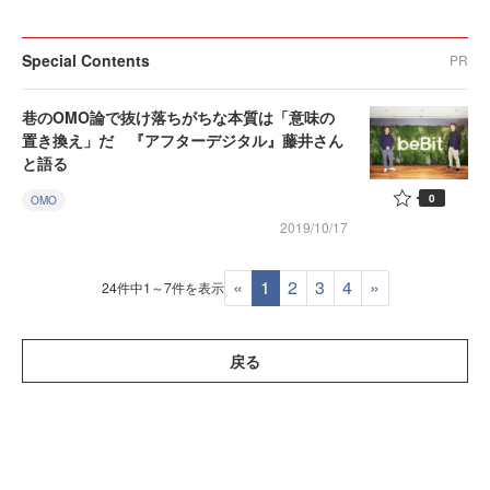
Special Contents
PR
巷のOMO論で抜け落ちがちな本質は「意味の
置き換え」だ 『アフターデジタル』藤井さん
と語る
0
OMO
2019/10/17
«
1
2
3
4
»
24件中1～7件を表示
戻る