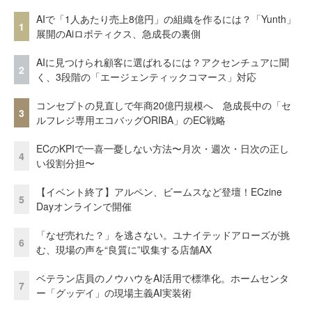
AIで「1人あたり売上8億円」の組織を作るには？「Yunth」
1
展開のAiロボティクス、急成長の裏側
AIに見つけられ顧客に選ばれるには？アクセンチュアに聞
2
く、3段階の「エージェンティックコマース」対応
コンセプトの見直しで年商20億円規模へ 急成長中の「セ
3
ルフレジ専用エコバッグORIBA」のEC戦略
ECのKPIで一喜一憂しない方法〜月次・週次・日次の正し
4
い役割分担〜
【イベント終了】アルペン、ビームスなど登壇！ECzine
5
Dayオンラインで開催
「なぜ売れた？」を逃さない。ユナイテッドアローズが挑
6
む、現場の声を“良質に”収集する店舗AX
ベテラン店員のノウハウをAI活用で標準化。ホームセンタ
7
ー「グッデイ」の現場主義AI実装術