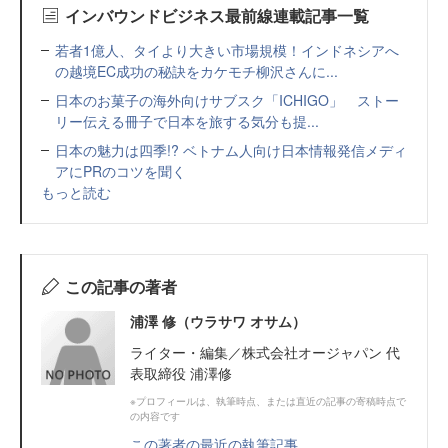
インバウンドビジネス最前線連載記事一覧
若者1億人、タイより大きい市場規模！インドネシアへ
の越境EC成功の秘訣をカケモチ柳沢さんに...
日本のお菓子の海外向けサブスク「ICHIGO」 ストー
リー伝える冊子で日本を旅する気分も提...
日本の魅力は四季!? ベトナム人向け日本情報発信メディ
アにPRのコツを聞く
もっと読む
この記事の著者
浦澤 修（ウラサワ オサム）
ライター・編集／株式会社オージャパン 代
表取締役 浦澤修
※プロフィールは、執筆時点、または直近の記事の寄稿時点で
の内容です
この著者の最近の執筆記事