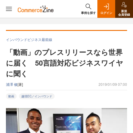
新規
事例を探す
ログイン
会員登録
インバウンドビジネス最前線
「動画」のプレスリリースなら世界
に届く 50言語対応ビジネスワイヤ
に聞く
浦澤 修
[著]
2019/01/09 07:00
動画
越境EC／インバウンド