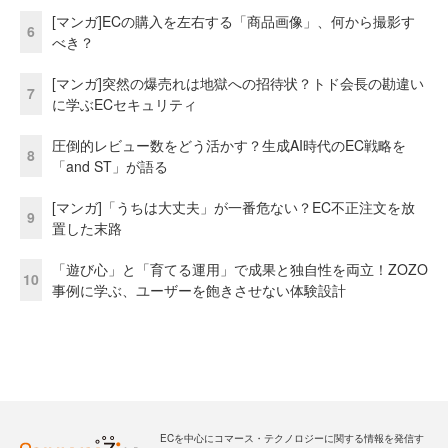
[マンガ]ECの購入を左右する「商品画像」、何から撮影す
6
べき？
[マンガ]突然の爆売れは地獄への招待状？トド会長の勘違い
7
に学ぶECセキュリティ
圧倒的レビュー数をどう活かす？生成AI時代のEC戦略を
8
「and ST」が語る
[マンガ]「うちは大丈夫」が一番危ない？EC不正注文を放
9
置した末路
「遊び心」と「育てる運用」で成果と独自性を両立！ZOZO
10
事例に学ぶ、ユーザーを飽きさせない体験設計
ECを中心にコマース・テクノロジーに関する情報を発信す