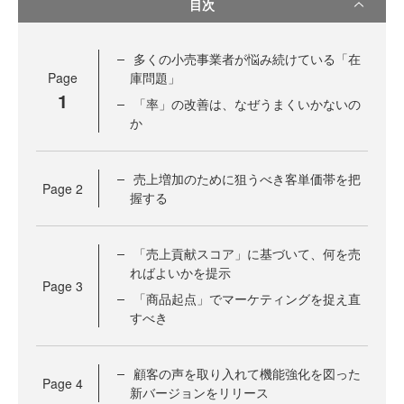
目次
多くの小売事業者が悩み続けている「在
Page
庫問題」
1
「率」の改善は、なぜうまくいかないの
か
売上増加のために狙うべき客単価帯を把
Page
2
握する
「売上貢献スコア」に基づいて、何を売
ればよいかを提示
Page
3
「商品起点」でマーケティングを捉え直
すべき
顧客の声を取り入れて機能強化を図った
Page
4
新バージョンをリリース