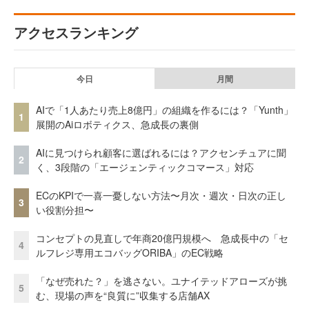
アクセスランキング
今日
月間
AIで「1人あたり売上8億円」の組織を作るには？「Yunth」
1
展開のAiロボティクス、急成長の裏側
AIに見つけられ顧客に選ばれるには？アクセンチュアに聞
2
く、3段階の「エージェンティックコマース」対応
ECのKPIで一喜一憂しない方法〜月次・週次・日次の正し
3
い役割分担〜
コンセプトの見直しで年商20億円規模へ 急成長中の「セ
4
ルフレジ専用エコバッグORIBA」のEC戦略
「なぜ売れた？」を逃さない。ユナイテッドアローズが挑
5
む、現場の声を“良質に”収集する店舗AX