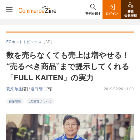
新規
事例を探す
ログイン
会員登録
ECホットトピックス
（AD）
数を売らなくても売上は増やせる！
“売るべき商品”まで提示してくれる
「FULL KAITEN」の実力
萩原 敬生
[著] /
塩田 賢二
[写]
2019/02/26 11:00
在庫管理
EC運営ノウハウ