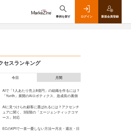
事例を探す
ログイン
新規
会員登録
クセスランキング
今日
月間
AIで「1人あたり売上8億円」の組織を作るには？
「Yunth」展開のAiロボティクス、急成長の裏側
AIに見つけられ顧客に選ばれるには？アクセンチ
ュアに聞く、3段階の「エージェンティックコマ
ース」対応
ECのKPIで一喜一憂しない方法〜月次・週次・日