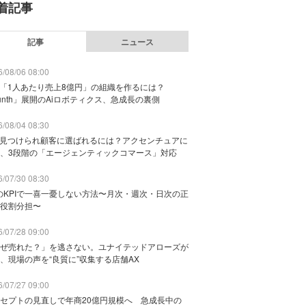
着記事
記事
ニュース
/08/06 08:00
で「1人あたり売上8億円」の組織を作るには？
unth」展開のAiロボティクス、急成長の裏側
/08/04 08:30
に見つけられ顧客に選ばれるには？アクセンチュアに
、3段階の「エージェンティックコマース」対応
/07/30 08:30
のKPIで一喜一憂しない方法〜月次・週次・日次の正
役割分担〜
/07/28 09:00
ぜ売れた？」を逃さない。ユナイテッドアローズが
、現場の声を“良質に”収集する店舗AX
/07/27 09:00
セプトの見直しで年商20億円規模へ 急成長中の