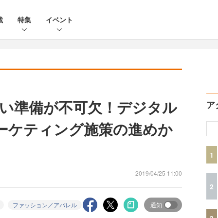
載
特集
イベント
い準備が不可欠！デジタル
ア
ーケティング施策の進めか
1
2019/04/25 11:00
2
ファッション／アパレル
通知
3