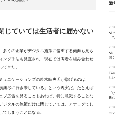
新
2026
閉じていては生活者に届かない
AI
「Y
2026
、多くの企業がデジタル施策に偏重する傾向も見ら
AI
聞く
ィング手法も見直され、現在では両者を組み合わせ
ってきた。
2026
EC
しい
ミュニケーションズの鈴木睦夫氏が挙げるのは、
横無尽に行き来している」という現実だ。たとえば
2026
「な
ェブ広告を見ることもあれば、特に意識することな
挑む
デジタルの施策だけに閉じていては、アナログでし
2026
してしまうことになる。
コン