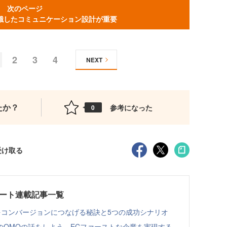
次のページ
識したコミュニケーション設計が重要
2
3
4
NEXT
たか？
参考になった
0
受け取る
g レポート連載記事一覧
客をコンバージョンにつなげる秘訣と5つの成功シナリオ
のOMOの話をしよう ECファーストな企業を実現する