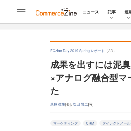
ニュース
記事
連
ECzine Day 2019 Spring レポート
（AD）
成果を出すには泥臭
×アナログ融合型マ
た
萩原 敬生
[著] /
塩田 賢二
[写]
マーケティング
CRM
ダイレクトメール