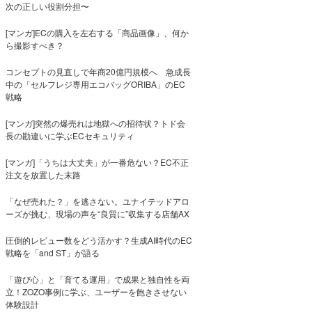
次の正しい役割分担〜
[マンガ]ECの購入を左右する「商品画像」、何か
ら撮影すべき？
コンセプトの見直しで年商20億円規模へ 急成長
中の「セルフレジ専用エコバッグORIBA」のEC
戦略
[マンガ]突然の爆売れは地獄への招待状？トド会
長の勘違いに学ぶECセキュリティ
[マンガ]「うちは大丈夫」が一番危ない？EC不正
注文を放置した末路
「なぜ売れた？」を逃さない。ユナイテッドアロ
ーズが挑む、現場の声を“良質に”収集する店舗AX
圧倒的レビュー数をどう活かす？生成AI時代のEC
戦略を「and ST」が語る
「遊び心」と「育てる運用」で成果と独自性を両
立！ZOZO事例に学ぶ、ユーザーを飽きさせない
体験設計