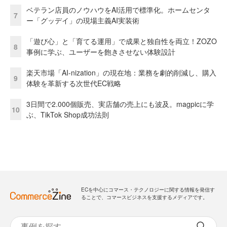
ベテラン店員のノウハウをAI活用で標準化。ホームセンタ
7
ー「グッデイ」の現場主義AI実装術
「遊び心」と「育てる運用」で成果と独自性を両立！ZOZO
8
事例に学ぶ、ユーザーを飽きさせない体験設計
楽天市場「AI-nization」の現在地：業務を劇的削減し、購入
9
体験を革新する次世代EC戦略
3日間で2.000個販売、実店舗の売上にも波及。magpicに学
10
ぶ、TikTok Shop成功法則
ECを中心にコマース・テクノロジーに関する情報を発信す
ることで、コマースビジネスを支援するメディアです。