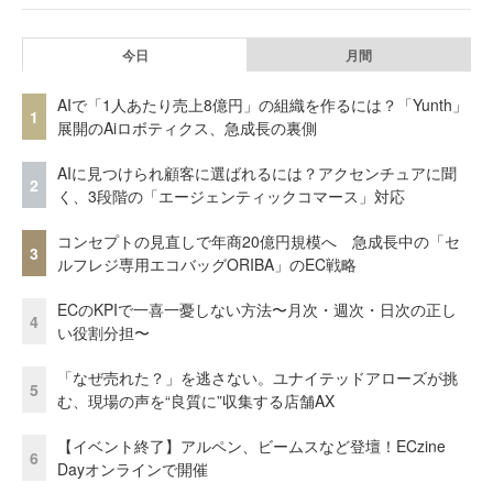
今日
月間
AIで「1人あたり売上8億円」の組織を作るには？「Yunth」
1
展開のAiロボティクス、急成長の裏側
AIに見つけられ顧客に選ばれるには？アクセンチュアに聞
2
く、3段階の「エージェンティックコマース」対応
コンセプトの見直しで年商20億円規模へ 急成長中の「セ
3
ルフレジ専用エコバッグORIBA」のEC戦略
ECのKPIで一喜一憂しない方法〜月次・週次・日次の正し
4
い役割分担〜
「なぜ売れた？」を逃さない。ユナイテッドアローズが挑
5
む、現場の声を“良質に”収集する店舗AX
【イベント終了】アルペン、ビームスなど登壇！ECzine
6
Dayオンラインで開催