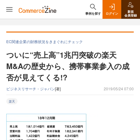
新規
事例を探す
ログイン
会員登録
EC関連企業の財務状況をきまぐれにチェック
ついに“売上高”1兆円突破の楽天
M&Aの歴史から、携帯事業参入の成
否が見えてくる!?
ビジネスリサーチ・ジャパン
[著]
2019/05/24 07:00
楽天