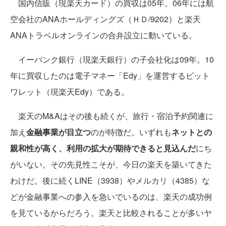
国内信販（現楽天カード）の買収は05年。06年には航
空会社のANAホールディングズ（ＨＤ/9202）と楽天
ANAトラベルオンラインの合弁設立に動いている。
イーバンク銀行（現楽天銀行）の子会社化は09年。10
年に買収したのは電子マネー「Edy」を運営するビット
ワレット（現楽天Edy）である。
楽天のM&Aはその後も続くが、旅行・宿泊予約関連に
加え
金融事業が目立つ
のが特徴だ。いずれも
ネットとの
親和性が高く、利用の拡大が期待できると見込んだ
にち
がいない。その先見性こそが、今日の楽天を築いてきた
わけだ。後に続くLINE（3938）やメルカリ（4385）な
どが金融事業への参入を急いでいるのは、楽天の成功例
を見ているからだろう。楽天と比較されることが多いヤ