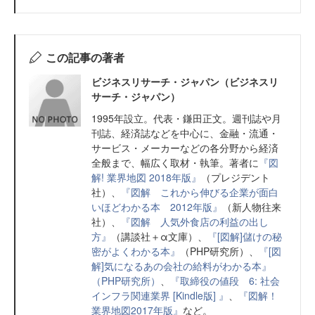
この記事の著者
ビジネスリサーチ・ジャパン（ビジネスリ
サーチ・ジャパン）
1995年設立。代表・鎌田正文。週刊誌や月
刊誌、経済誌などを中心に、金融・流通・
サービス・メーカーなどの各分野から経済
全般まで、幅広く取材・執筆。著者に
『図
解! 業界地図 2018年版』
（プレジデント
社）、
『図解 これから伸びる企業が面白
いほどわかる本 2012年版』
（新人物往来
社）、
『図解 人気外食店の利益の出し
方』
（講談社＋α文庫）、
『[図解]儲けの秘
密がよくわかる本』
（PHP研究所）、
『[図
解]気になるあの会社の給料がわかる本』
（PHP研究所）
、
『取締役の値段 6: 社会
インフラ関連業界 [Kindle版] 』
、
『図解！
業界地図2017年版』
など。