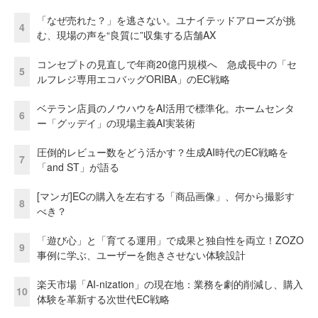
「なぜ売れた？」を逃さない。ユナイテッドアローズが挑
4
む、現場の声を“良質に”収集する店舗AX
コンセプトの見直しで年商20億円規模へ 急成長中の「セ
5
ルフレジ専用エコバッグORIBA」のEC戦略
ベテラン店員のノウハウをAI活用で標準化。ホームセンタ
6
ー「グッデイ」の現場主義AI実装術
圧倒的レビュー数をどう活かす？生成AI時代のEC戦略を
7
「and ST」が語る
[マンガ]ECの購入を左右する「商品画像」、何から撮影す
8
べき？
「遊び心」と「育てる運用」で成果と独自性を両立！ZOZO
9
事例に学ぶ、ユーザーを飽きさせない体験設計
楽天市場「AI-nization」の現在地：業務を劇的削減し、購入
10
体験を革新する次世代EC戦略