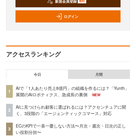
新規会員登録
無料
ログイン
アクセスランキング
今日
月間
AIで「1人あたり売上8億円」の組織を作るには？「Yunth」
1
展開のAiロボティクス、急成長の裏側
NEW
AIに見つけられ顧客に選ばれるには？アクセンチュアに聞
2
く、3段階の「エージェンティックコマース」対応
ECのKPIで一喜一憂しない方法〜月次・週次・日次の正し
3
い役割分担〜