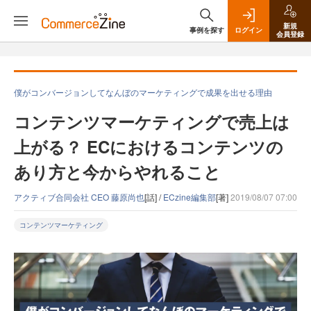
新規
事例を探す
ログイン
会員登録
僕がコンバージョンしてなんぼのマーケティングで成果を出せる理由
コンテンツマーケティングで売上は
上がる？ ECにおけるコンテンツの
あり方と今からやれること
アクティブ合同会社 CEO 藤原尚也
[話] /
ECzine編集部
[著]
2019/08/07 07:00
コンテンツマーケティング