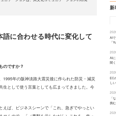
新
2026
本語に合わせる時代に変化して
AI
「Y
2026
AI
聞く
ものですか？
2026
1995年の阪神淡路大震災後に作られた防災・減災
EC
しい
共生として使う言葉としても広まってきました。今
2026
「な
挑む
とえば、ビジネスシーンで「これ、急ぎでやっとい
2026
ませんので、「（書類を示しながら）これを、作っ