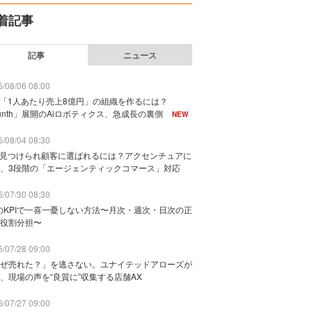
着記事
記事
ニュース
/08/06 08:00
で「1人あたり売上8億円」の組織を作るには？
unth」展開のAiロボティクス、急成長の裏側
NEW
/08/04 08:30
に見つけられ顧客に選ばれるには？アクセンチュアに
、3段階の「エージェンティックコマース」対応
/07/30 08:30
のKPIで一喜一憂しない方法〜月次・週次・日次の正
役割分担〜
/07/28 09:00
ぜ売れた？」を逃さない。ユナイテッドアローズが
、現場の声を“良質に”収集する店舗AX
/07/27 09:00