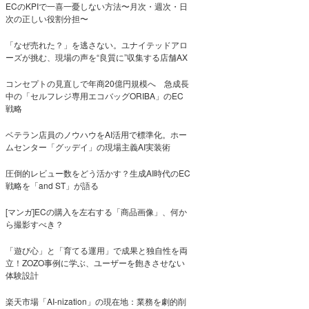
ECのKPIで一喜一憂しない方法〜月次・週次・日
次の正しい役割分担〜
「なぜ売れた？」を逃さない。ユナイテッドアロ
ーズが挑む、現場の声を“良質に”収集する店舗AX
コンセプトの見直しで年商20億円規模へ 急成長
中の「セルフレジ専用エコバッグORIBA」のEC
戦略
ベテラン店員のノウハウをAI活用で標準化。ホー
ムセンター「グッデイ」の現場主義AI実装術
圧倒的レビュー数をどう活かす？生成AI時代のEC
戦略を「and ST」が語る
[マンガ]ECの購入を左右する「商品画像」、何か
ら撮影すべき？
「遊び心」と「育てる運用」で成果と独自性を両
立！ZOZO事例に学ぶ、ユーザーを飽きさせない
体験設計
楽天市場「AI-nization」の現在地：業務を劇的削