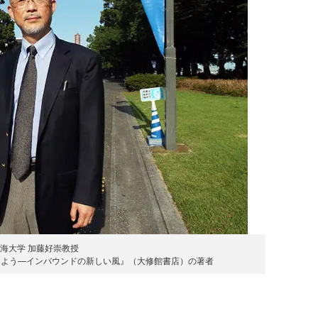
海大学 加藤好崇教授
えよう—インバウンドの新しい風』（大修館書店）の著者