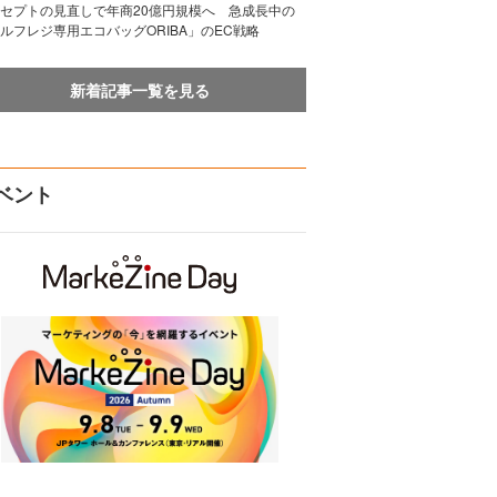
セプトの見直しで年商20億円規模へ 急成長中の
ルフレジ専用エコバッグORIBA」のEC戦略
新着記事一覧を見る
ベント