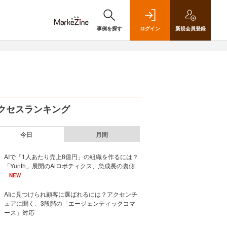
事例を探す
ログイン
新規
会員登録
クセスランキング
今日
月間
AIで「1人あたり売上8億円」の組織を作るには？
「Yunth」展開のAiロボティクス、急成長の裏側
NEW
AIに見つけられ顧客に選ばれるには？アクセンチ
ュアに聞く、3段階の「エージェンティックコマ
ース」対応