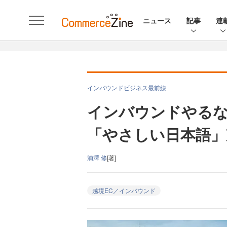
ニュース
記事
連
インバウンドビジネス最前線
インバウンドやる
「やさしい日本語」
浦澤 修
[著]
越境EC／インバウンド