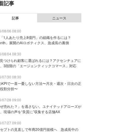
着記事
記事
ニュース
/08/06 08:00
で「1人あたり売上8億円」の組織を作るには？
unth」展開のAiロボティクス、急成長の裏側
/08/04 08:30
に見つけられ顧客に選ばれるには？アクセンチュアに
、3段階の「エージェンティックコマース」対応
/07/30 08:30
のKPIで一喜一憂しない方法〜月次・週次・日次の正
役割分担〜
/07/28 09:00
ぜ売れた？」を逃さない。ユナイテッドアローズが
、現場の声を“良質に”収集する店舗AX
/07/27 09:00
セプトの見直しで年商20億円規模へ 急成長中の