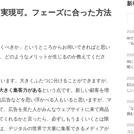
新
Mも実現可。フェーズに合った方法
2026
AI
「Y
いくべきか」というところからお伺いできればと思い
2026
と、どのようなメリットが生じるのか教えてくださ
AI
聞く
2026
っています。大きくふたつに分けることができますが、
EC
大きく集客力がある
という点です。新しい顧客を増
しい
誌広告などを思い浮かべる人もいると思いますが、マ
2026
「な
て、広告を見た人がみんなウェブサイトに来て商品
挑む
てくれるかと言ったら、必ずしもうまくいくとは限
2026
は、デジタルの世界で大量に集客できるメディアが
コン