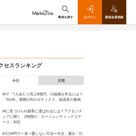
事例を探す
ログイン
新規
会員登録
クセスランキング
今日
月間
AIで「1人あたり売上8億円」の組織を作るには？
「Yunth」展開のAiロボティクス、急成長の裏側
AIに見つけられ顧客に選ばれるには？アクセンチ
ュアに聞く、3段階の「エージェンティックコマ
ース」対応
ECのKPIで一喜一憂しない方法〜月次・週次・日