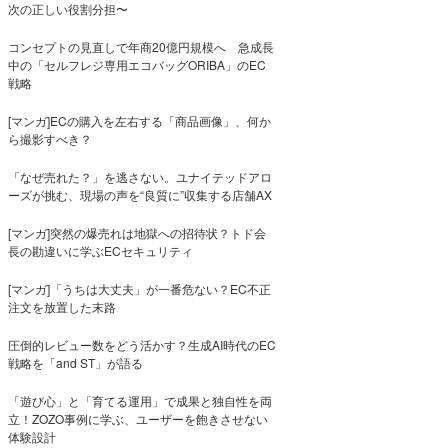
次の正しい役割分担〜
コンセプトの見直しで年商20億円規模へ 急成長
中の「セルフレジ専用エコバッグORIBA」のEC
戦略
[マンガ]ECの購入を左右する「商品画像」、何か
ら撮影すべき？
「なぜ売れた？」を逃さない。ユナイテッドアロ
ーズが挑む、現場の声を“良質に”収集する店舗AX
[マンガ]突然の爆売れは地獄への招待状？トド会
長の勘違いに学ぶECセキュリティ
[マンガ]「うちは大丈夫」が一番危ない？EC不正
注文を放置した末路
圧倒的レビュー数をどう活かす？生成AI時代のEC
戦略を「and ST」が語る
「遊び心」と「育てる運用」で成果と独自性を両
立！ZOZO事例に学ぶ、ユーザーを飽きさせない
体験設計