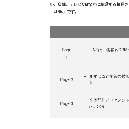
ル、店舗、テレビCMなどに精通する藤原
「LINE」です。
Page
LINEは、集客もC
1
まずは既存施策の横
Page
2
道
全体配信とセグメント
Page
3
ション法