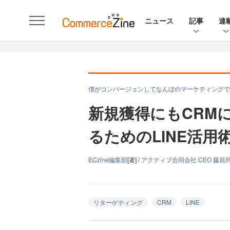
ニュース
記事
連
僕がコンバージョンしてなんぼのマーケティングで
新規獲得にもCRM
るためのLINE活用
ECzine編集部
[著] /
アクティブ合同会社 CEO 藤原
リターゲティング
CRM
LINE