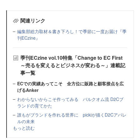
関連リンク
編集部総力取材＆書き下ろし！で季節に一度お届け『季
刊ECzine』
季刊ECzine vol.10特集「Change to EC First
～売るを変えるとビジネスが変わる～」連載記
事一覧
ECでの実績あってこそ 全方位に販路と顧客接点を広
げるAnker
わからないからこそ作ってみる バルクオム流 D2Cブ
ランドの育てかた
誰もがブランドを作れる世界に pickiが描くD2Cアパレ
ルの未来
もっと読む