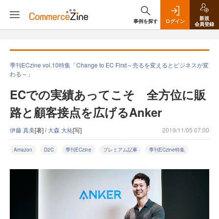
新規
事例を探す
ログイン
会員登録
季刊ECzine vol.10特集「Change to EC First～売るを変えるとビジネスが変
わる～」
ECでの実績あってこそ 全方位に販
路と顧客接点を広げるAnker
伊藤 真美
[著] /
大森 大祐
[写]
2019/11/05 07:00
Amazon
D2C
季刊ECzine
プレミアム記事
季刊ECzine特集