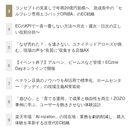
コンセプトの見直しで年商20億円規模へ 急成長中の「セ
3
ルフレジ専用エコバッグORIBA」のEC戦略
ECのKPIで一喜一憂しない方法〜月次・週次・日次の正し
4
い役割分担〜
「なぜ売れた？」を逃さない。ユナイテッドアローズが挑
5
む、現場の声を“良質に”収集する店舗AX
【イベント終了】アルペン、ビームスなど登壇！ECzine
6
Dayオンラインで開催
ベテラン店員のノウハウをAI活用で標準化。ホームセンタ
7
ー「グッデイ」の現場主義AI実装術
「遊び心」と「育てる運用」で成果と独自性を両立！ZOZO
8
事例に学ぶ、ユーザーを飽きさせない体験設計
楽天市場「AI-nization」の現在地：業務を劇的削減し、購入
9
体験を革新する次世代EC戦略