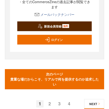
・全てのCommerceZineの過去記事が閲覧でき
ます
メールバックナンバー
新規会員登録
無料
ログイン
次のページ
貴重な場だからこそ、リアルで何を提供するのか追求した
い
1
2
3
4
NEXT