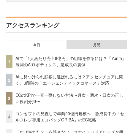
アクセスランキング
今日
月間
AIで「1人あたり売上8億円」の組織を作るには？「Yunth」
1
展開のAiロボティクス、急成長の裏側
AIに見つけられ顧客に選ばれるには？アクセンチュアに聞
2
く、3段階の「エージェンティックコマース」対応
ECのKPIで一喜一憂しない方法〜月次・週次・日次の正し
3
い役割分担〜
コンセプトの見直しで年商20億円規模へ 急成長中の「セ
4
ルフレジ専用エコバッグORIBA」のEC戦略
「なぜ売れた？」を逃さない。ユナイテッドアローズが挑