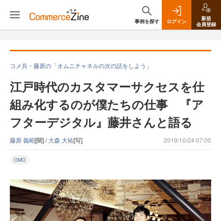
新規
事例を探す
ログイン
会員登録
コメ兵・藤原の「オムニチャネルの次の話をしよう」
江戸時代のカスタマーサクセスを仕
組み化するのが僕たちの仕事 『ア
フターデジタル』藤井さんと語る
藤原 義昭
[聞] /
大森 大祐
[写]
2019/10/24 07:00
OMO