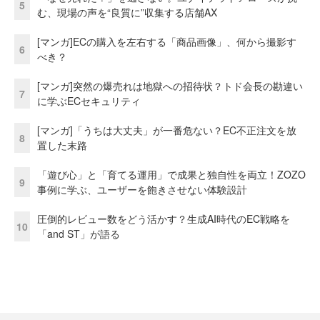
5
む、現場の声を“良質に”収集する店舗AX
[マンガ]ECの購入を左右する「商品画像」、何から撮影す
6
べき？
[マンガ]突然の爆売れは地獄への招待状？トド会長の勘違い
7
に学ぶECセキュリティ
[マンガ]「うちは大丈夫」が一番危ない？EC不正注文を放
8
置した末路
「遊び心」と「育てる運用」で成果と独自性を両立！ZOZO
9
事例に学ぶ、ユーザーを飽きさせない体験設計
圧倒的レビュー数をどう活かす？生成AI時代のEC戦略を
10
「and ST」が語る