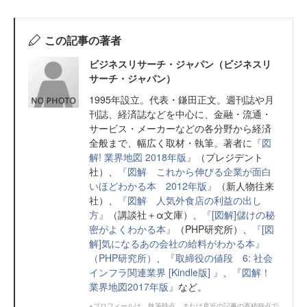
この記事の著者
ビジネスリサーチ・ジャパン（ビジネスリ
サーチ・ジャパン）
1995年設立。代表・鎌田正文。週刊誌や月
刊誌、経済誌などを中心に、金融・流通・
サービス・メーカーなどの各分野から経済
全般まで、幅広く取材・執筆。著者に
『図
解! 業界地図 2018年版』
（プレジデント
社）、
『図解 これから伸びる企業が面白
いほどわかる本 2012年版』
（新人物往来
社）、
『図解 人気外食店の利益の出し
方』
（講談社＋α文庫）、
『[図解]儲けの秘
密がよくわかる本』
（PHP研究所）、
『[図
解]気になるあの会社の給料がわかる本』
（PHP研究所）
、
『取締役の値段 6: 社会
インフラ関連業界 [Kindle版] 』
、
『図解！
業界地図2017年版』
など。
※プロフィールは、執筆時点、または直近の記事の寄稿時点で