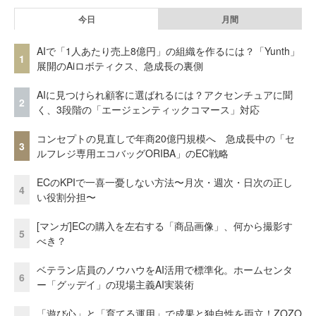
今日
月間
AIで「1人あたり売上8億円」の組織を作るには？「Yunth」
1
展開のAiロボティクス、急成長の裏側
AIに見つけられ顧客に選ばれるには？アクセンチュアに聞
2
く、3段階の「エージェンティックコマース」対応
コンセプトの見直しで年商20億円規模へ 急成長中の「セ
3
ルフレジ専用エコバッグORIBA」のEC戦略
ECのKPIで一喜一憂しない方法〜月次・週次・日次の正し
4
い役割分担〜
[マンガ]ECの購入を左右する「商品画像」、何から撮影す
5
べき？
ベテラン店員のノウハウをAI活用で標準化。ホームセンタ
6
ー「グッデイ」の現場主義AI実装術
「遊び心」と「育てる運用」で成果と独自性を両立！ZOZO