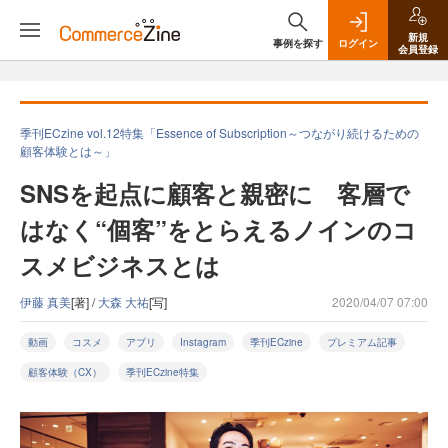
新規
事例を探す
ログイン
会員登録
季刊ECzine vol.12特集「Essence of Subscription～つながり続けるための
顧客体験とは～」
SNSを起点に顧客と親密に 客層で
はなく“個客”をとらえるノインのコ
スメビジネスとは
伊藤 真美
[著] /
大森 大祐
[写]
2020/04/07 07:00
動画
コスメ
アプリ
Instagram
季刊ECzine
プレミアム記事
顧客体験（CX）
季刊ECzine特集