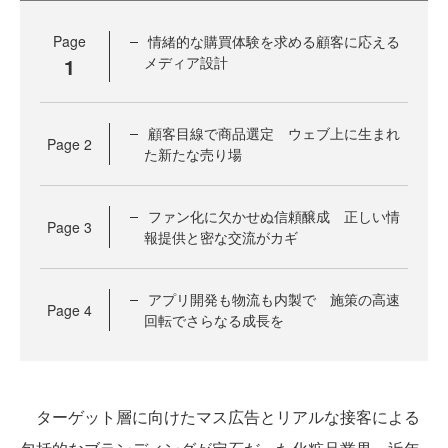
Page
情緒的な購買体験を求める顧客に応える
1
メディア設計
顧客目線で商品選定 ウェブ上に生まれ
Page
2
た新たな売り場
ファン化に欠かせぬ信頼醸成 正しい情
Page
3
報提供と密な交流がカギ
アプリ開発も物流も内製で 施策の高速
Page
4
回転でさらなる成長を
ターゲット層に向けたマス広告とリアルな接客による