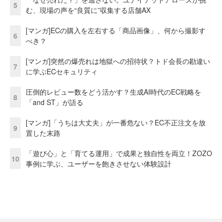
5
む、現場の声を“良質に”収集する店舗AX
[マンガ]ECの購入を左右する「商品画像」、何から撮影す
6
べき？
[マンガ]突然の爆売れは地獄への招待状？トド会長の勘違い
7
に学ぶECセキュリティ
圧倒的レビュー数をどう活かす？生成AI時代のEC戦略を
8
「and ST」が語る
[マンガ]「うちは大丈夫」が一番危ない？EC不正注文を放
9
置した末路
「遊び心」と「育てる運用」で成果と独自性を両立！ZOZO
10
事例に学ぶ、ユーザーを飽きさせない体験設計