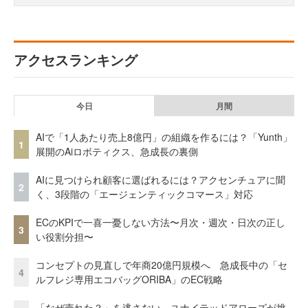
アクセスランキング
今日
月間
AIで「1人あたり売上8億円」の組織を作るには？「Yunth」
1
展開のAiロボティクス、急成長の裏側
AIに見つけられ顧客に選ばれるには？アクセンチュアに聞
2
く、3段階の「エージェンティックコマース」対応
ECのKPIで一喜一憂しない方法〜月次・週次・日次の正し
3
い役割分担〜
コンセプトの見直しで年商20億円規模へ 急成長中の「セ
4
ルフレジ専用エコバッグORIBA」のEC戦略
「なぜ売れた？」を逃さない。ユナイテッドアローズが挑