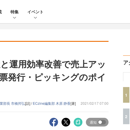
載
特集
イベント
と運用効率改善で売上アッ
ア
票発行・ピッキングのポイ
1
業部長 市橋邦弘
[話] /
ECzine編集部 木原 静香
[著]
2021/02/17 07:00
2
通知