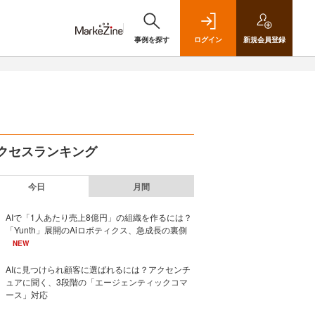
事例を探す
ログイン
新規
会員登録
クセスランキング
今日
月間
AIで「1人あたり売上8億円」の組織を作るには？
「Yunth」展開のAiロボティクス、急成長の裏側
NEW
AIに見つけられ顧客に選ばれるには？アクセンチ
ュアに聞く、3段階の「エージェンティックコマ
ース」対応