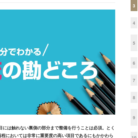
3
4
5
6
7
8
9
目には触れない裏側の部分まで整備を行うことは必須。とく
過程においては非常に重要度の高い項目であるにもかかわら
10