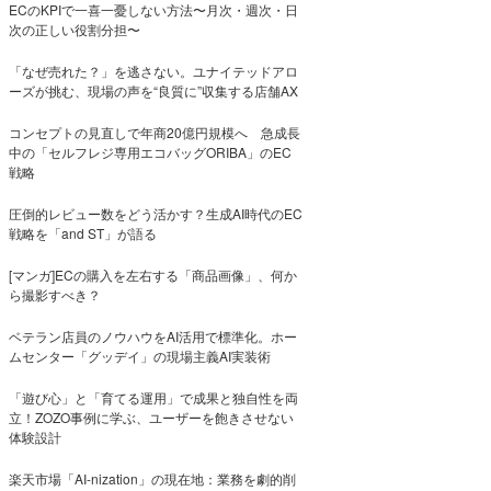
ECのKPIで一喜一憂しない方法〜月次・週次・日
次の正しい役割分担〜
「なぜ売れた？」を逃さない。ユナイテッドアロ
ーズが挑む、現場の声を“良質に”収集する店舗AX
コンセプトの見直しで年商20億円規模へ 急成長
中の「セルフレジ専用エコバッグORIBA」のEC
戦略
圧倒的レビュー数をどう活かす？生成AI時代のEC
戦略を「and ST」が語る
[マンガ]ECの購入を左右する「商品画像」、何か
ら撮影すべき？
ベテラン店員のノウハウをAI活用で標準化。ホー
ムセンター「グッデイ」の現場主義AI実装術
「遊び心」と「育てる運用」で成果と独自性を両
立！ZOZO事例に学ぶ、ユーザーを飽きさせない
体験設計
楽天市場「AI-nization」の現在地：業務を劇的削