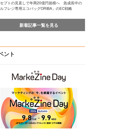
セプトの見直しで年商20億円規模へ 急成長中の
ルフレジ専用エコバッグORIBA」のEC戦略
新着記事一覧を見る
ベント