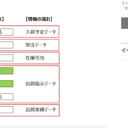
コン
「セ
イ