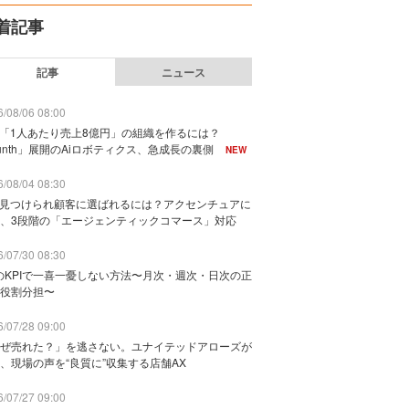
着記事
記事
ニュース
/08/06 08:00
で「1人あたり売上8億円」の組織を作るには？
unth」展開のAiロボティクス、急成長の裏側
NEW
/08/04 08:30
に見つけられ顧客に選ばれるには？アクセンチュアに
、3段階の「エージェンティックコマース」対応
/07/30 08:30
のKPIで一喜一憂しない方法〜月次・週次・日次の正
役割分担〜
/07/28 09:00
ぜ売れた？」を逃さない。ユナイテッドアローズが
、現場の声を“良質に”収集する店舗AX
/07/27 09:00