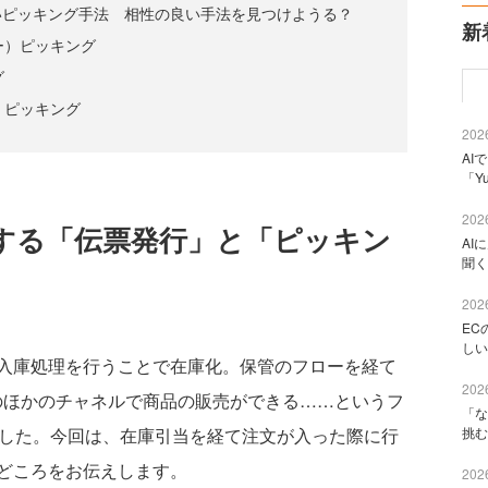
いピッキング手法 相性の良い手法を見つけようる？
新
ダー）ピッキング
グ
）ピッキング
2026
AI
「Y
2026
する「伝票発行」と「ピッキン
AI
聞く
2026
EC
しい
入庫処理を行うことで在庫化。保管のフローを経て
2026
のほかのチャネルで商品の販売ができる……というフ
「な
挑む
した。今回は、在庫引当を経て注文が入った際に行
どころをお伝えします。
2026