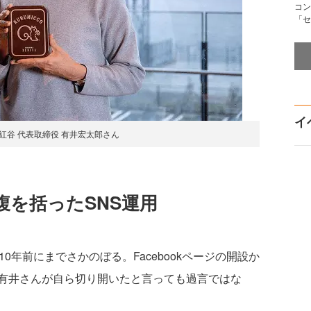
コン
「セ
イ
紅谷 代表取締役 有井宏太郎さん
腹を括ったSNS運用
年前にまでさかのぼる。Facebookページの開設か
有井さんが自ら切り開いたと言っても過言ではな