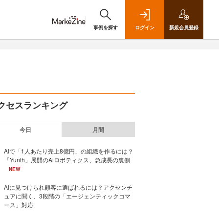
事例を探す
ログイン
新規
会員登録
クセスランキング
今日
月間
AIで「1人あたり売上8億円」の組織を作るには？
「Yunth」展開のAiロボティクス、急成長の裏側
NEW
AIに見つけられ顧客に選ばれるには？アクセンチ
ュアに聞く、3段階の「エージェンティックコマ
ース」対応