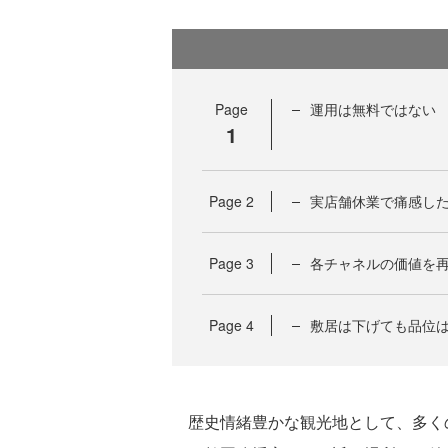
Page
運用は無料ではない 
1
Page
2
実店舗休業で痛感した
Page
3
各チャネルの価値を
Page
4
敷居は下げても品位
歴史情緒豊かな観光地として、多く