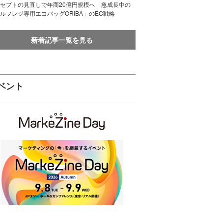
セプトの見直しで年商20億円規模へ 急成長中の
ルフレジ専用エコバッグORIBA」のEC戦略
新着記事一覧を見る
ベント