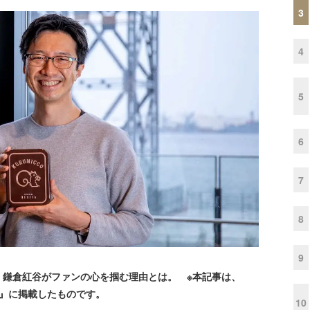
3
4
5
6
7
8
9
鎌倉紅谷がファンの心を掴む理由とは。 ※本記事は、
l.16』に掲載したものです。
10