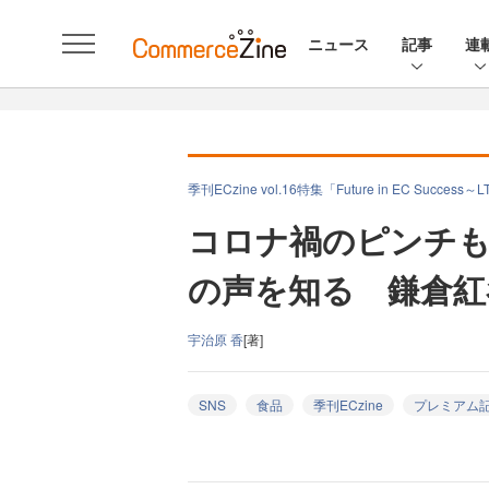
ニュース
記事
連
季刊ECzine vol.16特集「Future in EC Suc
コロナ禍のピンチも
の声を知る 鎌倉紅
宇治原 香
[著]
SNS
食品
季刊ECzine
プレミアム