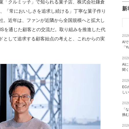
菓「クルミッ子」で知られる菓子店、株式会社鎌倉
新
来、「常においしさを追求し続ける」丁寧な菓子作り
社。近年は、ファンが近隣から全国規模へと拡大し
NSを通じた顧客との交流だ。取り組みを推進した代
2026
ドとして追求する顧客始点の考えと、これからの実
AI
「Y
。
2026
AI
聞く
2026
EC
しい
2026
「な
挑む
2026