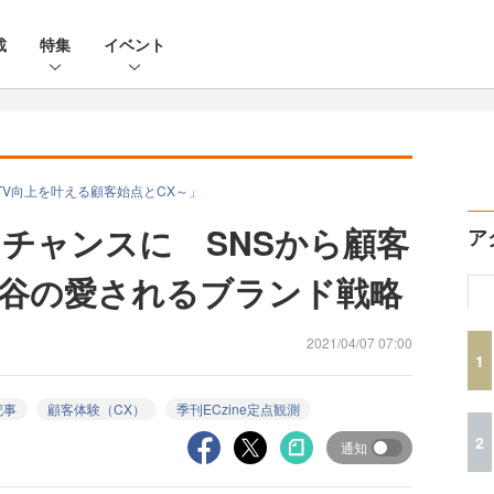
載
特集
イベント
cess～LTV向上を叶える顧客始点とCX～」
チャンスに SNSから顧客
ア
谷の愛されるブランド戦略
2021/04/07 07:00
1
記事
顧客体験（CX）
季刊ECzine定点観測
2
通知