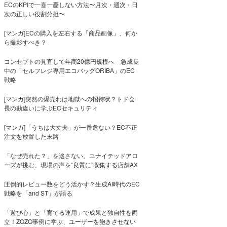
ECのKPIで一喜一憂しない方法〜月次・週次・日
次の正しい役割分担〜
[マンガ]ECの購入を左右する「商品画像」、何か
ら撮影すべき？
コンセプトの見直しで年商20億円規模へ 急成長
中の「セルフレジ専用エコバッグORIBA」のEC
戦略
[マンガ]突然の爆売れは地獄への招待状？トド会
長の勘違いに学ぶECセキュリティ
[マンガ]「うちは大丈夫」が一番危ない？EC不正
注文を放置した末路
「なぜ売れた？」を逃さない。ユナイテッドアロ
ーズが挑む、現場の声を“良質に”収集する店舗AX
圧倒的レビュー数をどう活かす？生成AI時代のEC
戦略を「and ST」が語る
「遊び心」と「育てる運用」で成果と独自性を両
立！ZOZO事例に学ぶ、ユーザーを飽きさせない