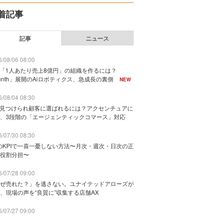
着記事
記事
ニュース
/08/06 08:00
で「1人あたり売上8億円」の組織を作るには？
unth」展開のAiロボティクス、急成長の裏側
NEW
/08/04 08:30
に見つけられ顧客に選ばれるには？アクセンチュアに
、3段階の「エージェンティックコマース」対応
/07/30 08:30
のKPIで一喜一憂しない方法〜月次・週次・日次の正
役割分担〜
/07/28 09:00
ぜ売れた？」を逃さない。ユナイテッドアローズが
、現場の声を“良質に”収集する店舗AX
/07/27 09:00