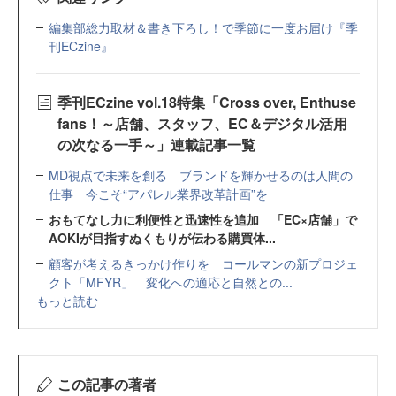
編集部総力取材＆書き下ろし！で季節に一度お届け『季
刊ECzine』
季刊ECzine vol.18特集「Cross over, Enthuse
fans！～店舗、スタッフ、EC＆デジタル活用
の次なる一手～」連載記事一覧
MD視点で未来を創る ブランドを輝かせるのは人間の
仕事 今こそ“アパレル業界改革計画”を
おもてなし力に利便性と迅速性を追加 「EC×店舗」で
AOKIが目指すぬくもりが伝わる購買体...
顧客が考えるきっかけ作りを コールマンの新プロジェ
クト「MFYR」 変化への適応と自然との...
もっと読む
この記事の著者