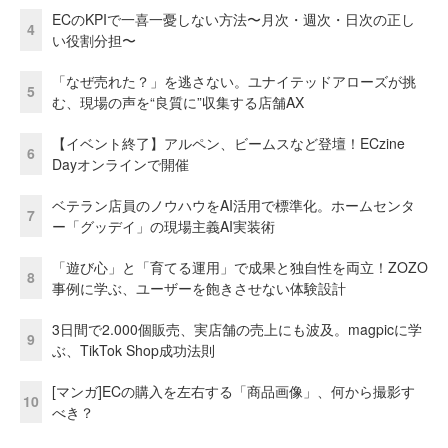
ECのKPIで一喜一憂しない方法〜月次・週次・日次の正し
4
い役割分担〜
「なぜ売れた？」を逃さない。ユナイテッドアローズが挑
5
む、現場の声を“良質に”収集する店舗AX
【イベント終了】アルペン、ビームスなど登壇！ECzine
6
Dayオンラインで開催
ベテラン店員のノウハウをAI活用で標準化。ホームセンタ
7
ー「グッデイ」の現場主義AI実装術
「遊び心」と「育てる運用」で成果と独自性を両立！ZOZO
8
事例に学ぶ、ユーザーを飽きさせない体験設計
3日間で2.000個販売、実店舗の売上にも波及。magpicに学
9
ぶ、TikTok Shop成功法則
[マンガ]ECの購入を左右する「商品画像」、何から撮影す
10
べき？