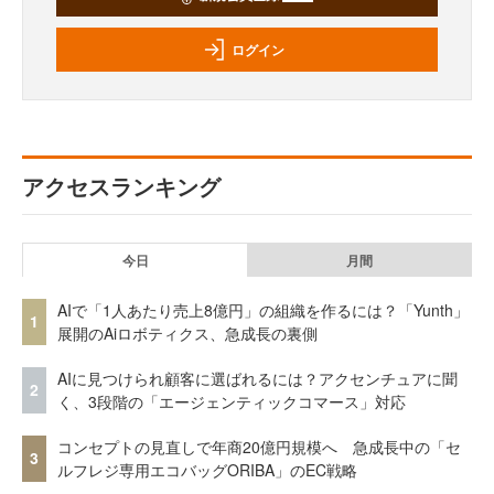
ログイン
アクセスランキング
今日
月間
AIで「1人あたり売上8億円」の組織を作るには？「Yunth」
1
展開のAiロボティクス、急成長の裏側
AIに見つけられ顧客に選ばれるには？アクセンチュアに聞
2
く、3段階の「エージェンティックコマース」対応
コンセプトの見直しで年商20億円規模へ 急成長中の「セ
3
ルフレジ専用エコバッグORIBA」のEC戦略