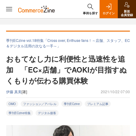
新規
事例を探す
ログイン
会員登録
季刊ECzine vol.18特集「Cross over, Enthuse fans！～店舗、スタッフ、EC
＆デジタル活用の次なる一手～」
おもてなし力に利便性と迅速性を追
加 「EC×店舗」でAOKIが目指すぬ
くもりが伝わる購買体験
伊藤 真美
[著]
2021/10/22 07:00
OMO
ファッション／アパレル
季刊ECzine
プレミアム記事
季刊ECzine特集
デジタル接客