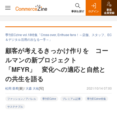
新規
事例を探す
ログイン
会員登録
季刊ECzine vol.18特集「Cross over, Enthuse fans！～店舗、スタッフ、EC
＆デジタル活用の次なる一手～」
顧客が考えるきっかけ作りを コー
ルマンの新プロジェクト
「MFYR」 変化への適応と自然と
の共生を語る
松岡 亜希
[著] /
大森 大祐
[写]
2021/10/14 07:00
ファッション／アパレル
季刊ECzine
プレミアム記事
季刊ECzine特集
サステナブル