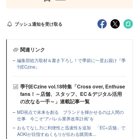
プッシュ通知を受け取る
関連リンク
編集部総力取材＆書き下ろし！で季節に一度お届け『季
刊ECzine』
季刊ECzine vol.18特集「Cross over, Enthuse
fans！～店舗、スタッフ、EC＆デジタル活用
の次なる一手～」連載記事一覧
MD視点で未来を創る ブランドを輝かせるのは人間の
仕事 今こそ“アパレル業界改革計画”を
おもてなし力に利便性と迅速性を追加 「EC×店舗」で
AOKIが目指すぬくもりが伝わる購買体...