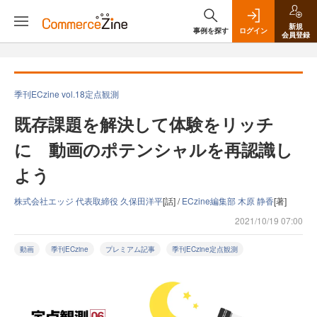
新規
事例を探す
ログイン
会員登録
季刊ECzine vol.18定点観測
既存課題を解決して体験をリッチ
に 動画のポテンシャルを再認識し
よう
株式会社エッジ 代表取締役 久保田洋平
[話] /
ECzine編集部 木原 静香
[著]
2021/10/19 07:00
動画
季刊ECzine
プレミアム記事
季刊ECzine定点観測