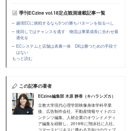
季刊ECzine vol.18定点観測連載記事一覧
越境ECに挑戦するなら5つの勝ちパターンを知るべし
後回しではチャンスを逃す 物流は事業成長に合わせ最
適化を
ECシステムと店舗は表裏一体 DXは勝つための手段で
はない
もっと読む
この記事の著者
ECzine編集部 木原 静香（キハラシズカ）
立教大学現代心理学部映像身体学科卒業
後、広告制作会社、不動産情報サイトのコ
ンテンツ編集、人材企業のオウンドメディ
ア編集を経験し、2019年に翔泳社に入社。
コマースビジネスに携わる方向けのウェブ