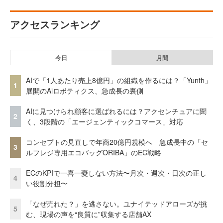
アクセスランキング
今日
月間
AIで「1人あたり売上8億円」の組織を作るには？「Yunth」
1
展開のAiロボティクス、急成長の裏側
AIに見つけられ顧客に選ばれるには？アクセンチュアに聞
2
く、3段階の「エージェンティックコマース」対応
コンセプトの見直しで年商20億円規模へ 急成長中の「セ
3
ルフレジ専用エコバッグORIBA」のEC戦略
ECのKPIで一喜一憂しない方法〜月次・週次・日次の正し
4
い役割分担〜
「なぜ売れた？」を逃さない。ユナイテッドアローズが挑
5
む、現場の声を“良質に”収集する店舗AX