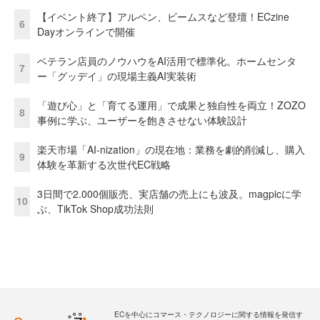
【イベント終了】アルペン、ビームスなど登壇！ECzine
6
Dayオンラインで開催
ベテラン店員のノウハウをAI活用で標準化。ホームセンタ
7
ー「グッデイ」の現場主義AI実装術
「遊び心」と「育てる運用」で成果と独自性を両立！ZOZO
8
事例に学ぶ、ユーザーを飽きさせない体験設計
楽天市場「AI-nization」の現在地：業務を劇的削減し、購入
9
体験を革新する次世代EC戦略
3日間で2.000個販売、実店舗の売上にも波及。magpicに学
10
ぶ、TikTok Shop成功法則
ECを中心にコマース・テクノロジーに関する情報を発信す