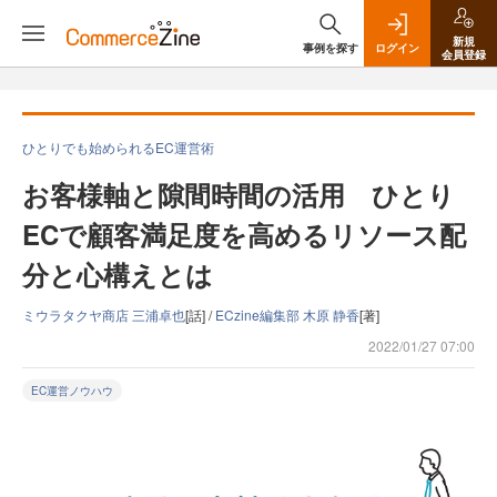
新規
事例を探す
ログイン
会員登録
ひとりでも始められるEC運営術
お客様軸と隙間時間の活用 ひとり
ECで顧客満足度を高めるリソース配
分と心構えとは
ミウラタクヤ商店 三浦卓也
[話] /
ECzine編集部 木原 静香
[著]
2022/01/27 07:00
EC運営ノウハウ