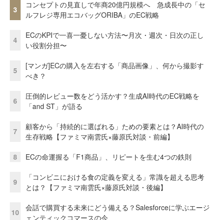
コンセプトの見直しで年商20億円規模へ 急成長中の「セ
3
ルフレジ専用エコバッグORIBA」のEC戦略
ECのKPIで一喜一憂しない方法〜月次・週次・日次の正し
4
い役割分担〜
[マンガ]ECの購入を左右する「商品画像」、何から撮影す
5
べき？
圧倒的レビュー数をどう活かす？生成AI時代のEC戦略を
6
「and ST」が語る
顧客から「持続的に選ばれる」ための要素とは？AI時代の
7
生存戦略【ファミマ南雲氏×藤原氏対談・前編】
8
ECの命運握る「F1商品」、リピートを生む4つの鉄則
「コンビニにおける食の定義を変える」常識を超える思考
9
とは？【ファミマ南雲氏×藤原氏対談・後編】
会話で購買する未来にどう備える？Salesforceに学ぶエージ
10
ェンティックコマースの今