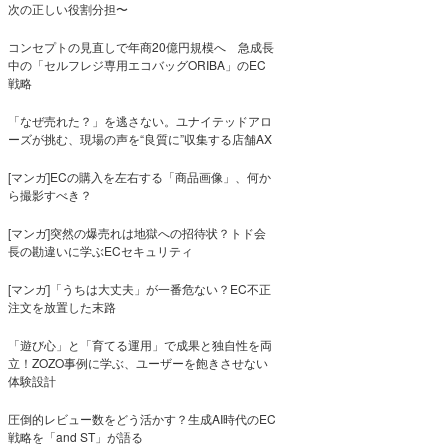
次の正しい役割分担〜
コンセプトの見直しで年商20億円規模へ 急成長
中の「セルフレジ専用エコバッグORIBA」のEC
戦略
「なぜ売れた？」を逃さない。ユナイテッドアロ
ーズが挑む、現場の声を“良質に”収集する店舗AX
[マンガ]ECの購入を左右する「商品画像」、何か
ら撮影すべき？
[マンガ]突然の爆売れは地獄への招待状？トド会
長の勘違いに学ぶECセキュリティ
[マンガ]「うちは大丈夫」が一番危ない？EC不正
注文を放置した末路
「遊び心」と「育てる運用」で成果と独自性を両
立！ZOZO事例に学ぶ、ユーザーを飽きさせない
体験設計
圧倒的レビュー数をどう活かす？生成AI時代のEC
戦略を「and ST」が語る