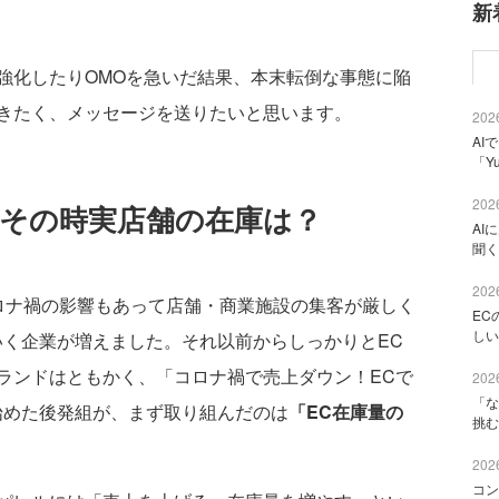
新
強化したりOMOを急いだ結果、本末転倒な事態に陥
きたく、メッセージを送りたいと思います。
2026
AI
「Y
2026
、その時実店舗の在庫は？
AI
聞く
2026
ナ禍の影響もあって店舗・商業施設の集客が厳しく
EC
しい
いく企業が増えました。それ以前からしっかりとEC
ランドはともかく、「コロナ禍で売上ダウン！ECで
2026
「な
始めた後発組が、まず取り組んだのは
「EC在庫量の
挑む
2026
コン