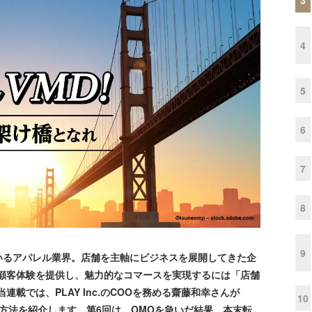
4
5
6
7
8
9
るアパレル業界。店舗を主軸にビジネスを展開してきた企
な顧客体験を提供し、魅力的なコマースを実現するには「店舗
載では、PLAY Inc.のCOOを務める齋藤和幸さんが
10
る方法を紹介します。第6回は、OMOを急いだ結果、本末転