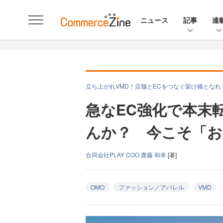
ニュース
記事
連
立ち上がれVMD！店舗とECをつなぐ架け橋となれ
急なEC強化で本末
んか？ 今こそ「お
合同会社PLAY COO 齋藤 和幸
[著]
OMO
ファッション／アパレル
VMD