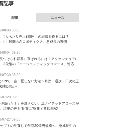
着記事
記事
ニュース
/08/06 08:00
で「1人あたり売上8億円」の組織を作るには？
unth」展開のAiロボティクス、急成長の裏側
/08/04 08:30
に見つけられ顧客に選ばれるには？アクセンチュアに
、3段階の「エージェンティックコマース」対応
/07/30 08:30
のKPIで一喜一憂しない方法〜月次・週次・日次の正
役割分担〜
/07/28 09:00
ぜ売れた？」を逃さない。ユナイテッドアローズが
、現場の声を“良質に”収集する店舗AX
/07/27 09:00
セプトの見直しで年商20億円規模へ 急成長中の