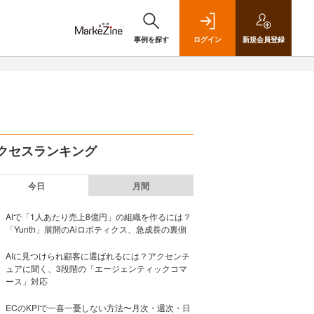
事例を探す
ログイン
新規
会員登録
クセスランキング
今日
月間
AIで「1人あたり売上8億円」の組織を作るには？
「Yunth」展開のAiロボティクス、急成長の裏側
AIに見つけられ顧客に選ばれるには？アクセンチ
ュアに聞く、3段階の「エージェンティックコマ
ース」対応
ECのKPIで一喜一憂しない方法〜月次・週次・日