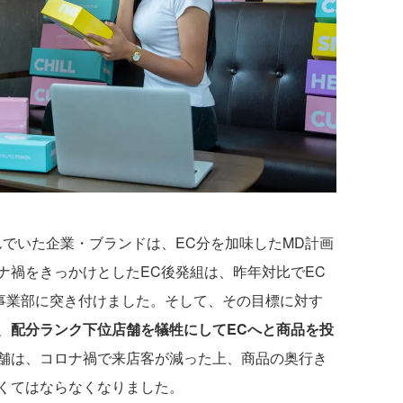
でいた企業・ブランドは、EC分を加味したMD計画
ナ禍をきっかけとしたEC後発組は、昨年対比でEC
EC事業部に突き付けました。そして、その目標に対す
、
配分ランク下位店舗を犠牲にしてECへと商品を投
舗は、コロナ禍で来店客が減った上、商品の奥行き
くてはならなくなりました。