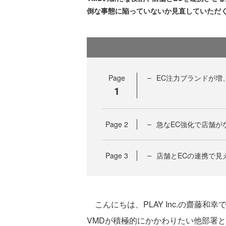
倒な事態に陥っていないか見直していただ
Page
EC注力ブランドが増
1
Page
2
急なEC強化で店舗が
Page
3
店舗とECの連携で見
こんにちは、PLAY Inc.の齋藤和幸
VMDが積極的にかかわりたい他部署