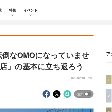
載
特集
イベント
転倒なOMOになっていませ
ア
店」の基本に立ち返ろう
2022/02/18 07:00
1
通知
2
3