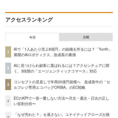
アクセスランキング
今日
月間
AIで「1人あたり売上8億円」の組織を作るには？「Yunth」
1
展開のAiロボティクス、急成長の裏側
AIに見つけられ顧客に選ばれるには？アクセンチュアに聞
2
く、3段階の「エージェンティックコマース」対応
コンセプトの見直しで年商20億円規模へ 急成長中の「セ
3
ルフレジ専用エコバッグORIBA」のEC戦略
ECのKPIで一喜一憂しない方法〜月次・週次・日次の正し
4
い役割分担〜
「なぜ売れた？」を逃さない。ユナイテッドアローズが挑
5