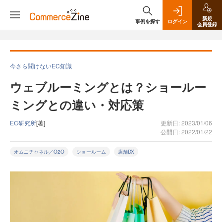
新規
事例を探す
ログイン
会員登録
今さら聞けないEC知識
ウェブルーミングとは？ショールー
ミングとの違い・対応策
EC研究所
[著]
更新日: 2023/01/06
公開日: 2022/01/22
オムニチャネル／O2O
ショールーム
店舗DX