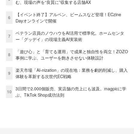
む、現場の声を“良質に”収集する店舗AX
【イベント終了】アルペン、ビームスなど登壇！ECzine
6
Dayオンラインで開催
ベテラン店員のノウハウをAI活用で標準化。ホームセンタ
7
ー「グッデイ」の現場主義AI実装術
「遊び心」と「育てる運用」で成果と独自性を両立！ZOZO
8
事例に学ぶ、ユーザーを飽きさせない体験設計
楽天市場「AI-nization」の現在地：業務を劇的削減し、購入
9
体験を革新する次世代EC戦略
3日間で2.000個販売、実店舗の売上にも波及。magpicに学
10
ぶ、TikTok Shop成功法則