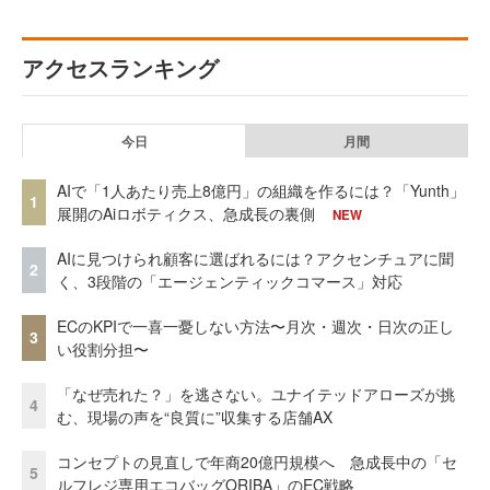
アクセスランキング
今日
月間
AIで「1人あたり売上8億円」の組織を作るには？「Yunth」
1
展開のAiロボティクス、急成長の裏側
NEW
AIに見つけられ顧客に選ばれるには？アクセンチュアに聞
2
く、3段階の「エージェンティックコマース」対応
ECのKPIで一喜一憂しない方法〜月次・週次・日次の正し
3
い役割分担〜
「なぜ売れた？」を逃さない。ユナイテッドアローズが挑
4
む、現場の声を“良質に”収集する店舗AX
コンセプトの見直しで年商20億円規模へ 急成長中の「セ
5
ルフレジ専用エコバッグORIBA」のEC戦略