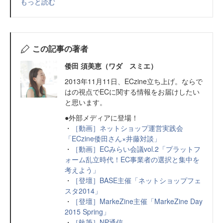
もっと読む
この記事の著者
倭田 須美恵（ワダ スミエ）
2013年11月11日、ECzine立ち上げ。ならで
はの視点でECに関する情報をお届けしたい
と思います。
●外部メディアに登場！
・
［動画］ネットショップ運営実践会
「ECzine倭田さん×井藤対談」
・
［動画］ECみらい会議vol.2「プラットフ
ォーム乱立時代！EC事業者の選択と集中を
考えよう」
・
［登壇］BASE主催「ネットショップフェ
スタ2014」
・
［登壇］MarkeZine主催「MarkeZine Day
2015 Spring」
・
［執筆］NP通信