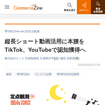
新規
事例を探す
ログイン
会員登録
季刊ECzine vol.20定点観測
縦長ショート動画活用に本腰を
TikTok、YouTubeで認知獲得へ
株式会社エッジ 代表取締役 久保田洋平
[話] /
倭田 須美恵
[著]
2022/03/29 07:00
動画
季刊ECzine
プレミアム記事
季刊ECzine定点観測