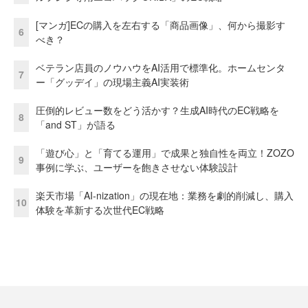
[マンガ]ECの購入を左右する「商品画像」、何から撮影す
6
べき？
ベテラン店員のノウハウをAI活用で標準化。ホームセンタ
7
ー「グッデイ」の現場主義AI実装術
圧倒的レビュー数をどう活かす？生成AI時代のEC戦略を
8
「and ST」が語る
「遊び心」と「育てる運用」で成果と独自性を両立！ZOZO
9
事例に学ぶ、ユーザーを飽きさせない体験設計
楽天市場「AI-nization」の現在地：業務を劇的削減し、購入
10
体験を革新する次世代EC戦略