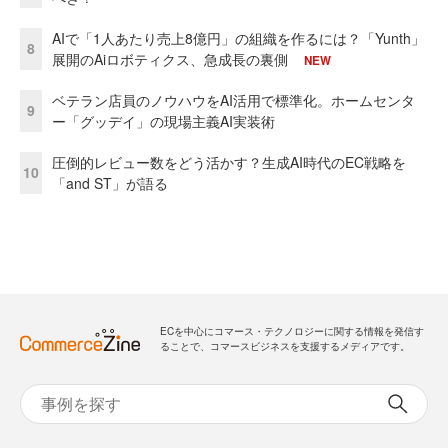
AIで「1人あたり売上8億円」の組織を作るには？「Yunth」
8
展開のAiロボティクス、急成長の裏側
NEW
ベテラン店員のノウハウをAI活用で標準化。ホームセンタ
9
ー「グッデイ」の現場主義AI実装術
圧倒的レビュー数をどう活かす？生成AI時代のEC戦略を
10
「and ST」が語る
ECを中心にコマース・テクノロジーに関する情報を発信す
ることで、コマースビジネスを支援するメディアです。