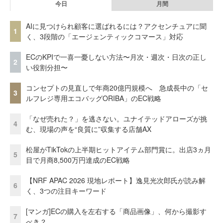
今日
月間
AIに見つけられ顧客に選ばれるには？アクセンチュアに聞
1
く、3段階の「エージェンティックコマース」対応
ECのKPIで一喜一憂しない方法〜月次・週次・日次の正し
2
い役割分担〜
コンセプトの見直しで年商20億円規模へ 急成長中の「セ
3
ルフレジ専用エコバッグORIBA」のEC戦略
「なぜ売れた？」を逃さない。ユナイテッドアローズが挑
4
む、現場の声を“良質に”収集する店舗AX
松屋がTikTokの上半期ヒットアイテム部門賞に。出店3ヵ月
5
目で月商8,500万円達成のEC戦略
【NRF APAC 2026 現地レポート】逸見光次郎氏が読み解
6
く、3つの注目キーワード
[マンガ]ECの購入を左右する「商品画像」、何から撮影す
7
べき？