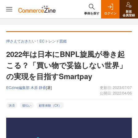
新規
事例を探す
ログイン
会員登録
押さえておきたい！ECトレンド図鑑
2022年は日本にBNPL旋風が巻き起
こる？「買い物で妥協しない世界」
の実現を目指すSmartpay
ECzine編集部 木原 静香
[著]
更新日: 2023/07/07
公開日: 2022/04/06
決済
後払い
顧客体験（CX）