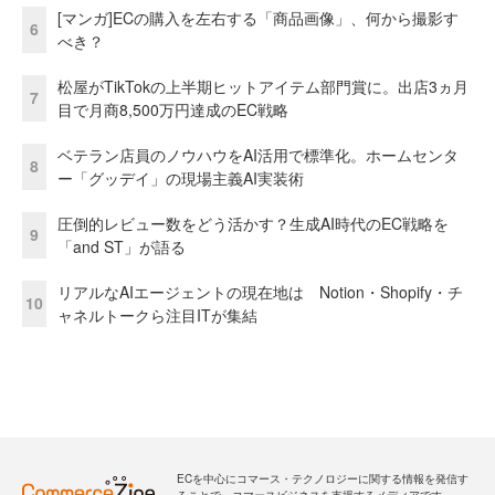
[マンガ]ECの購入を左右する「商品画像」、何から撮影す
6
べき？
松屋がTikTokの上半期ヒットアイテム部門賞に。出店3ヵ月
7
目で月商8,500万円達成のEC戦略
ベテラン店員のノウハウをAI活用で標準化。ホームセンタ
8
ー「グッデイ」の現場主義AI実装術
圧倒的レビュー数をどう活かす？生成AI時代のEC戦略を
9
「and ST」が語る
リアルなAIエージェントの現在地は Notion・Shopify・チ
10
ャネルトークら注目ITが集結
ECを中心にコマース・テクノロジーに関する情報を発信す
ることで、コマースビジネスを支援するメディアです。