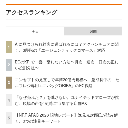
アクセスランキング
今日
月間
AIに見つけられ顧客に選ばれるには？アクセンチュアに聞
1
く、3段階の「エージェンティックコマース」対応
ECのKPIで一喜一憂しない方法〜月次・週次・日次の正し
2
い役割分担〜
コンセプトの見直しで年商20億円規模へ 急成長中の「セ
3
ルフレジ専用エコバッグORIBA」のEC戦略
「なぜ売れた？」を逃さない。ユナイテッドアローズが挑
4
む、現場の声を“良質に”収集する店舗AX
【NRF APAC 2026 現地レポート】逸見光次郎氏が読み解
5
く、3つの注目キーワード