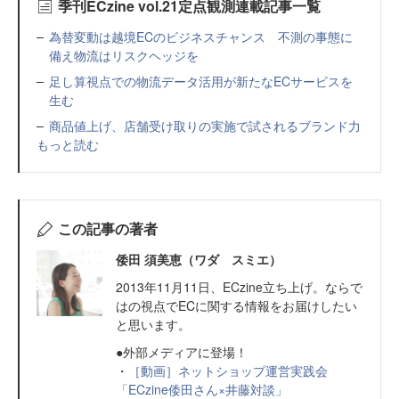
季刊ECzine vol.21定点観測連載記事一覧
為替変動は越境ECのビジネスチャンス 不測の事態に
備え物流はリスクヘッジを
足し算視点での物流データ活用が新たなECサービスを
生む
商品値上げ、店舗受け取りの実施で試されるブランド力
もっと読む
この記事の著者
倭田 須美恵（ワダ スミエ）
2013年11月11日、ECzine立ち上げ。ならで
はの視点でECに関する情報をお届けしたい
と思います。
●外部メディアに登場！
・
［動画］ネットショップ運営実践会
「ECzine倭田さん×井藤対談」