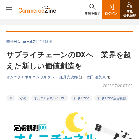
新規
事例を探す
ログイン
会員登録
季刊ECzine vol.21定点観測
サプライチェーンのDXへ 業界を超
えた新しい価値創造を
オムニチャネルコンサルタント 逸見光次郎
[話] /
倭田 須美恵
[著]
2022/07/20 07:00
DX
小売
オムニチャネル／O2O
季刊ECzine
季刊ECzine定点観測