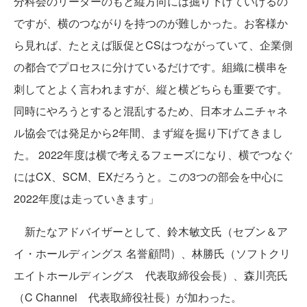
分科会のリーダーのもと縦方向には掘り下げていけるの
ですが、横のつながりを持つのが難しかった。お客様か
ら見れば、たとえば販促とCSはつながっていて、企業側
の都合でプロセスに分けているだけです。組織に横串を
刺してとよく言われますが、縦と横どちらも重要です。
同時にやろうとすると混乱するため、日本オムニチャネ
ル協会では発足から2年間、まず縦を掘り下げてきまし
た。 2022年度は横で考えるフェーズになり、横でつなぐ
にはCX、SCM、EXだろうと。この3つの部会を中心に
2022年度は走っていきます」
新たなアドバイザーとして、鈴木敏文氏（セブン＆ア
イ・ホールディングス 名誉顧問）、林勝氏（ソフトクリ
エイトホールディングス 代表取締役会長）、森川亮氏
（C Channel 代表取締役社長）が加わった。