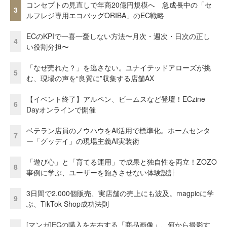
コンセプトの見直しで年商20億円規模へ 急成長中の「セ
3
ルフレジ専用エコバッグORIBA」のEC戦略
ECのKPIで一喜一憂しない方法〜月次・週次・日次の正し
4
い役割分担〜
「なぜ売れた？」を逃さない。ユナイテッドアローズが挑
5
む、現場の声を“良質に”収集する店舗AX
【イベント終了】アルペン、ビームスなど登壇！ECzine
6
Dayオンラインで開催
ベテラン店員のノウハウをAI活用で標準化。ホームセンタ
7
ー「グッデイ」の現場主義AI実装術
「遊び心」と「育てる運用」で成果と独自性を両立！ZOZO
8
事例に学ぶ、ユーザーを飽きさせない体験設計
3日間で2.000個販売、実店舗の売上にも波及。magpicに学
9
ぶ、TikTok Shop成功法則
[マンガ]ECの購入を左右する「商品画像」、何から撮影す