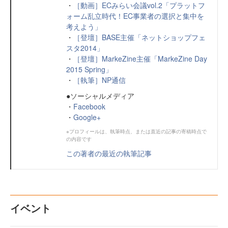
・
［動画］ECみらい会議vol.2「プラットフ
ォーム乱立時代！EC事業者の選択と集中を
考えよう」
・
［登壇］BASE主催「ネットショップフェ
スタ2014」
・
［登壇］MarkeZine主催「MarkeZine Day
2015 Spring」
・
［執筆］NP通信
●ソーシャルメディア
・
Facebook
・
Google+
※プロフィールは、執筆時点、または直近の記事の寄稿時点で
の内容です
この著者の最近の執筆記事
イベント