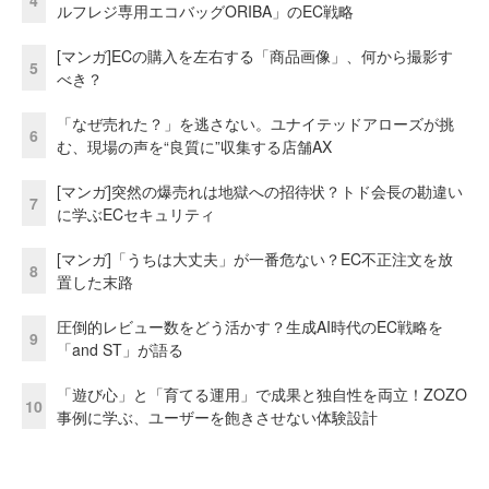
ルフレジ専用エコバッグORIBA」のEC戦略
[マンガ]ECの購入を左右する「商品画像」、何から撮影す
5
べき？
「なぜ売れた？」を逃さない。ユナイテッドアローズが挑
6
む、現場の声を“良質に”収集する店舗AX
[マンガ]突然の爆売れは地獄への招待状？トド会長の勘違い
7
に学ぶECセキュリティ
[マンガ]「うちは大丈夫」が一番危ない？EC不正注文を放
8
置した末路
圧倒的レビュー数をどう活かす？生成AI時代のEC戦略を
9
「and ST」が語る
「遊び心」と「育てる運用」で成果と独自性を両立！ZOZO
10
事例に学ぶ、ユーザーを飽きさせない体験設計