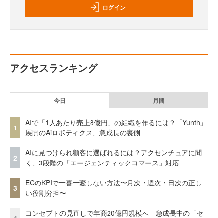
ログイン
アクセスランキング
今日
月間
AIで「1人あたり売上8億円」の組織を作るには？「Yunth」
1
展開のAiロボティクス、急成長の裏側
AIに見つけられ顧客に選ばれるには？アクセンチュアに聞
2
く、3段階の「エージェンティックコマース」対応
ECのKPIで一喜一憂しない方法〜月次・週次・日次の正し
3
い役割分担〜
コンセプトの見直しで年商20億円規模へ 急成長中の「セ
4