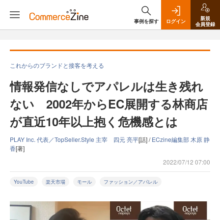
新規
事例を探す
ログイン
会員登録
これからのブランドと接客を考える
情報発信なしでアパレルは生き残れ
ない 2002年からEC展開する林商店
が直近10年以上抱く危機感とは
PLAY Inc. 代表／TopSeller.Style 主宰 四元 亮平
[話] /
ECzine編集部 木原 静
香
[著]
2022/07/12 07:00
YouTube
楽天市場
モール
ファッション／アパレル