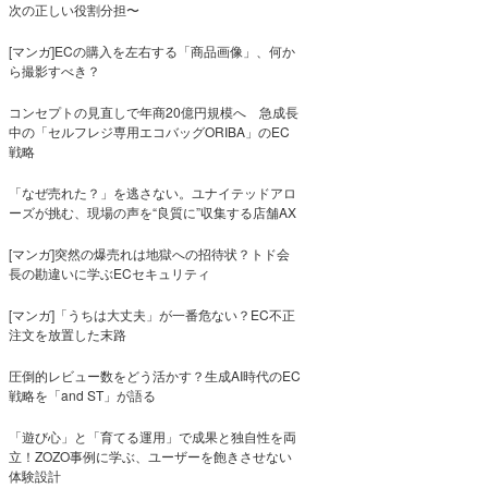
次の正しい役割分担〜
[マンガ]ECの購入を左右する「商品画像」、何か
ら撮影すべき？
コンセプトの見直しで年商20億円規模へ 急成長
中の「セルフレジ専用エコバッグORIBA」のEC
戦略
「なぜ売れた？」を逃さない。ユナイテッドアロ
ーズが挑む、現場の声を“良質に”収集する店舗AX
[マンガ]突然の爆売れは地獄への招待状？トド会
長の勘違いに学ぶECセキュリティ
[マンガ]「うちは大丈夫」が一番危ない？EC不正
注文を放置した末路
圧倒的レビュー数をどう活かす？生成AI時代のEC
戦略を「and ST」が語る
「遊び心」と「育てる運用」で成果と独自性を両
立！ZOZO事例に学ぶ、ユーザーを飽きさせない
体験設計