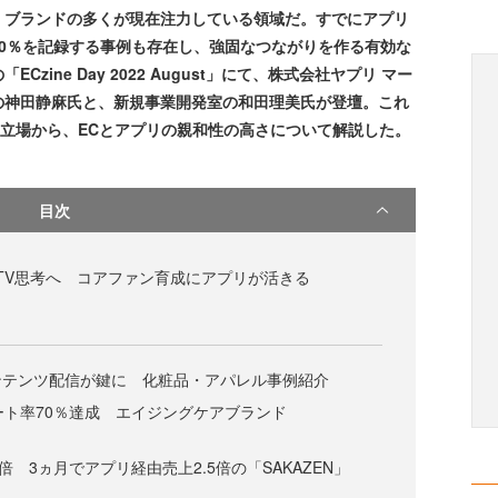
・ブランドの多くが現在注力している領域だ。すでにアプリ
0％を記録する事例も存在し、強固なつながりを作る有効な
Czine Day 2022 August」にて、株式会社ヤプリ マー
の神田静麻氏と、新規事業開発室の和田理美氏が登壇。これ
た立場から、ECとアプリの親和性の高さについて解説した。
目次
TV思考へ コアファン育成にアプリが活きる
ンテンツ配信が鍵に 化粧品・アパレル事例紹介
ピート率70％達成 エイジングケアブランド
7倍 3ヵ月でアプリ経由売上2.5倍の「SAKAZEN」