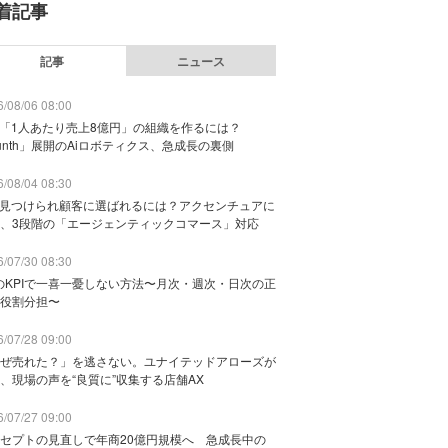
着記事
記事
ニュース
/08/06 08:00
で「1人あたり売上8億円」の組織を作るには？
unth」展開のAiロボティクス、急成長の裏側
/08/04 08:30
に見つけられ顧客に選ばれるには？アクセンチュアに
、3段階の「エージェンティックコマース」対応
/07/30 08:30
のKPIで一喜一憂しない方法〜月次・週次・日次の正
役割分担〜
/07/28 09:00
ぜ売れた？」を逃さない。ユナイテッドアローズが
、現場の声を“良質に”収集する店舗AX
/07/27 09:00
セプトの見直しで年商20億円規模へ 急成長中の