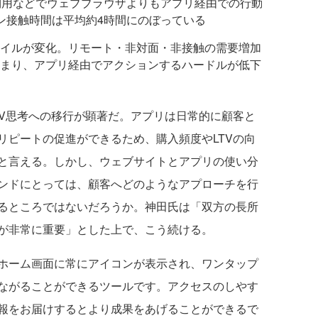
利用などでウェブブラウザよりもアプリ経由での行動
ン接触時間は平均約4時間にのぼっている
イルが変化。リモート・非対面・非接触の需要増加
まり、アプリ経由でアクションするハードルが低下
V思考への移行が顕著だ。アプリは日常的に顧客と
リピートの促進ができるため、購入頻度やLTVの向
と言える。しかし、ウェブサイトとアプリの使い分
ンドにとっては、顧客へどのようなアプローチを行
るところではないだろうか。神田氏は「双方の長所
が非常に重要」とした上で、こう続ける。
ホーム画面に常にアイコンが表示され、ワンタップ
ながることができるツールです。アクセスのしやす
報をお届けするとより成果をあげることができるで