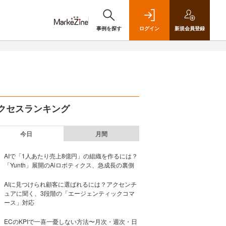
事例を探す
ログイン
新規
会員登録
クセスランキング
今日
月間
AIで「1人あたり売上8億円」の組織を作るには？
「Yunth」展開のAiロボティクス、急成長の裏側
AIに見つけられ顧客に選ばれるには？アクセンチ
ュアに聞く、3段階の「エージェンティックコマ
ース」対応
ECのKPIで一喜一憂しない方法〜月次・週次・日