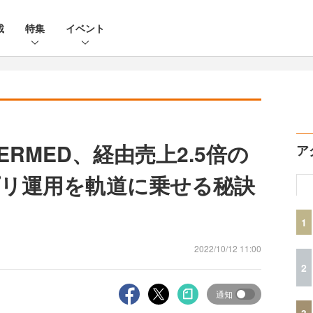
載
特集
イベント
ERMED、経由売上2.5倍の
ア
リ運用を軌道に乗せる秘訣
1
2022/10/12 11:00
2
通知
3