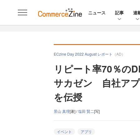
ニュース
記事
連
ECzine Day 2022 August レポート
（AD）
リピート率70％のD
サカゼン 自社アプ
を伝授
景山 真理
[著] /
塩田 賢二
[写]
イベント
アプリ