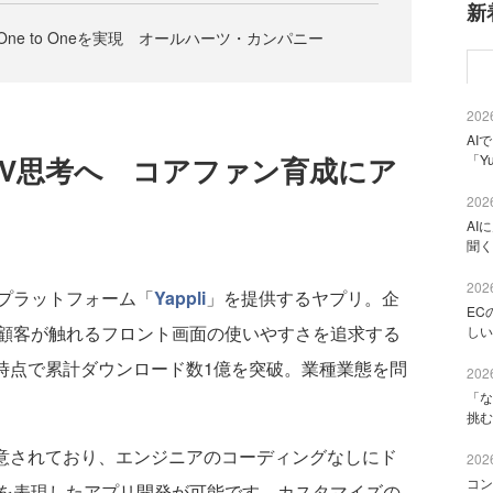
新
CRMでOne to Oneを実現 オールハーツ・カンパニー
2026
AI
「Y
TV思考へ コアファン育成にア
2026
AI
聞く
2026
プラットフォーム「
Yappli
」を提供するヤプリ。企
EC
顧客が触れるフロント画面の使いやすさを追求する
しい
月時点で累計ダウンロード数1億を突破。業種業態を問
2026
「な
挑む
が用意されており、エンジニアのコーディングなしにド
2026
コン
を表現したアプリ開発が可能です。カスタマイズの