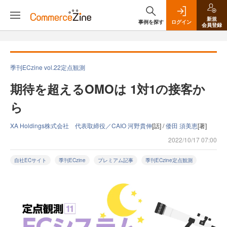
新規
事例を探す
ログイン
会員登録
季刊ECzine vol.22定点観測
期待を超えるOMOは 1対1の接客か
ら
XA Holdings株式会社 代表取締役／CAIO 河野貴伸
[話] /
倭田 須美恵
[著]
2022/10/17 07:00
自社ECサイト
季刊ECzine
プレミアム記事
季刊ECzine定点観測