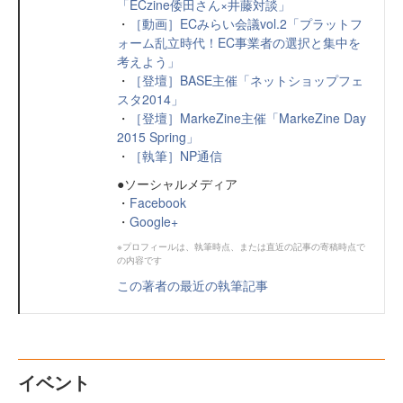
「ECzine倭田さん×井藤対談」
・
［動画］ECみらい会議vol.2「プラットフ
ォーム乱立時代！EC事業者の選択と集中を
考えよう」
・
［登壇］BASE主催「ネットショップフェ
スタ2014」
・
［登壇］MarkeZine主催「MarkeZine Day
2015 Spring」
・
［執筆］NP通信
●ソーシャルメディア
・
Facebook
・
Google+
※プロフィールは、執筆時点、または直近の記事の寄稿時点で
の内容です
この著者の最近の執筆記事
イベント