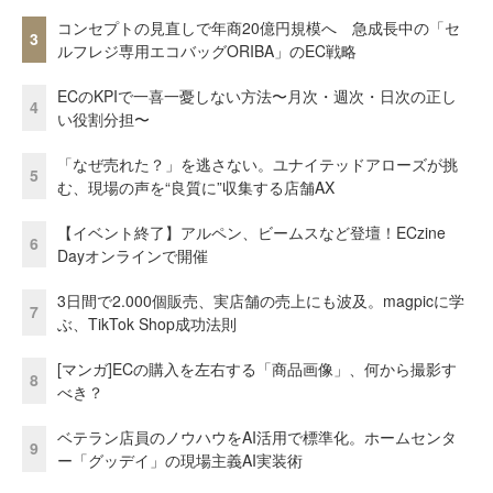
コンセプトの見直しで年商20億円規模へ 急成長中の「セ
3
ルフレジ専用エコバッグORIBA」のEC戦略
ECのKPIで一喜一憂しない方法〜月次・週次・日次の正し
4
い役割分担〜
「なぜ売れた？」を逃さない。ユナイテッドアローズが挑
5
む、現場の声を“良質に”収集する店舗AX
【イベント終了】アルペン、ビームスなど登壇！ECzine
6
Dayオンラインで開催
3日間で2.000個販売、実店舗の売上にも波及。magpicに学
7
ぶ、TikTok Shop成功法則
[マンガ]ECの購入を左右する「商品画像」、何から撮影す
8
べき？
ベテラン店員のノウハウをAI活用で標準化。ホームセンタ
9
ー「グッデイ」の現場主義AI実装術