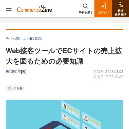
新規
事例を探す
ログイン
会員登録
今さら聞けないEC知識
Web接客ツールでECサイトの売上拡
大を図るための必要知識
EC研究所
[著]
更新日: 2023/08/03
公開日: 2022/10/22
ウェブ接客